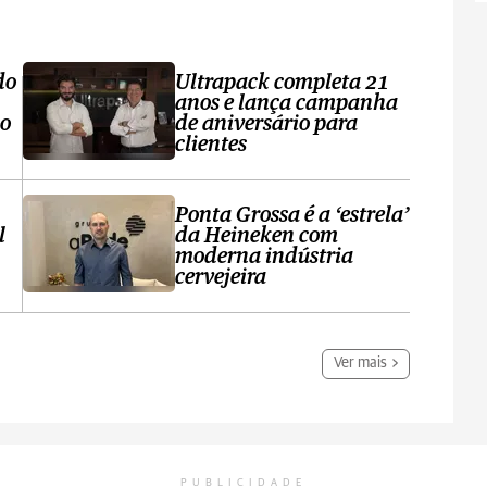
do
Ultrapack completa 21
anos e lança campanha
no
de aniversário para
clientes
Ponta Grossa é a ‘estrela’
l
da Heineken com
moderna indústria
cervejeira
Ver mais
PUBLICIDADE