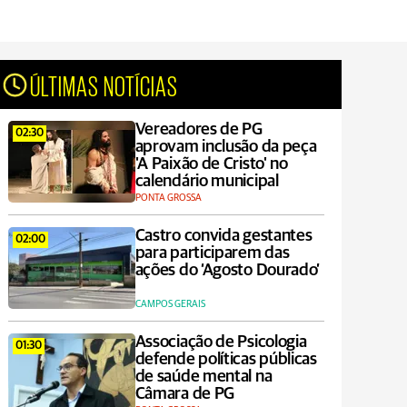
ÚLTIMAS NOTÍCIAS
Vereadores de PG
02:30
aprovam inclusão da peça
'A Paixão de Cristo' no
calendário municipal
PONTA GROSSA
Castro convida gestantes
02:00
para participarem das
ações do ‘Agosto Dourado’
CAMPOS GERAIS
Associação de Psicologia
01:30
defende políticas públicas
de saúde mental na
Câmara de PG