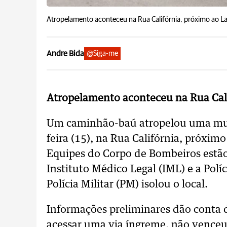
Atropelamento aconteceu na Rua Califórnia, próximo ao La
Andre Bida
@Siga-me
Atropelamento aconteceu na Rua Cali
Um caminhão-baú atropelou uma mul
feira (15), na Rua Califórnia, próxim
Equipes do Corpo de Bombeiros estão
Instituto Médico Legal (IML) e a Polí
Polícia Militar (PM) isolou o local.
Informações preliminares dão conta
acessar uma via íngreme, não venceu