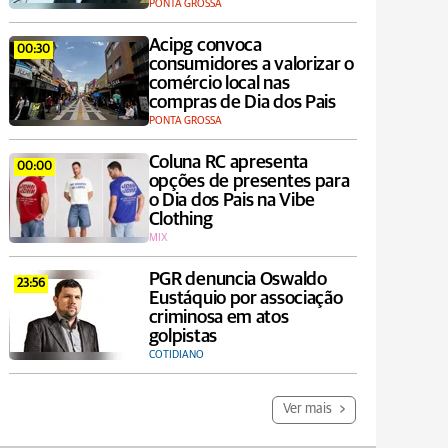
PONTA GROSSA
Acipg convoca
00:30
consumidores a valorizar o
comércio local nas
compras de Dia dos Pais
PONTA GROSSA
Coluna RC apresenta
00:00
opções de presentes para
o Dia dos Pais na Vibe
Clothing
MIX
PGR denuncia Oswaldo
23:56
Eustáquio por associação
criminosa em atos
golpistas
COTIDIANO
Ver mais