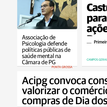
Cast
para
açõe
Dou
Associação de
Primeir
Psicologia defende
políticas públicas de
saúde mental na
CAMPOS GERAI
Câmara de PG
PONTA GROSSA
Acipg convoca con
valorizar o comérci
compras de Dia dos