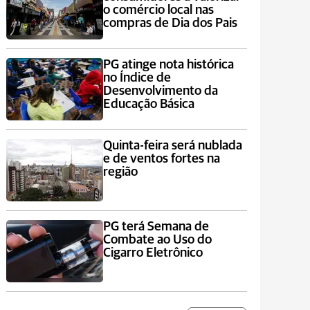
o comércio local nas
compras de Dia dos Pais
PG atinge nota histórica
no Índice de
Desenvolvimento da
Educação Básica
Quinta-feira será nublada
e de ventos fortes na
região
PG terá Semana de
Combate ao Uso do
Cigarro Eletrônico