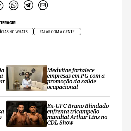
NTERAGIR
ÍCIAS NO WHATS
FALAR COM A GENTE
ia
Medvitae fortalece
ta
empresas em PG com a
ar
promoção da saúde
ocupacional
Ex-UFC Bruno Blindado
sa
enfrenta tricampeão
o
mundial Arthur Lins no
CDL Show