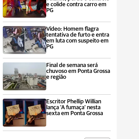
e colide contra carro em
PG
Vídeo: Homem flagra
tentativa de furto e entra
em luta com suspeito em
PG
Final de semana será
chuvoso em Ponta Grossa
e região
Escritor Phellip Willian
lança 'A fumaça' nesta
sexta em Ponta Grossa