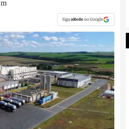
ium
Siga
aRede
no Google