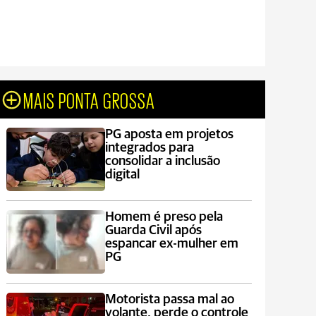
MAIS PONTA GROSSA
PG aposta em projetos
integrados para
consolidar a inclusão
digital
Homem é preso pela
Guarda Civil após
espancar ex-mulher em
PG
Motorista passa mal ao
volante, perde o controle