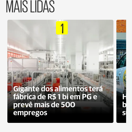
MAIS LIDAS
1
Gigante dos alimentos terá
fábrica de R$ 1 bi em PG e
Ho
prevê mais de 500
bo
empregos
su