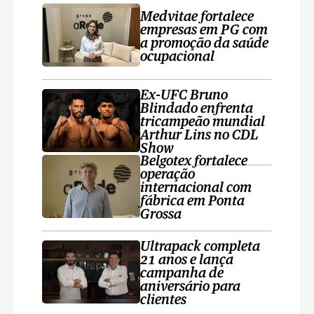
Medvitae fortalece
empresas em PG com
a promoção da saúde
ocupacional
Ex-UFC Bruno
Blindado enfrenta
tricampeão mundial
Arthur Lins no CDL
Show
Belgotex fortalece
operação
internacional com
fábrica em Ponta
Grossa
Ultrapack completa
21 anos e lança
campanha de
aniversário para
clientes