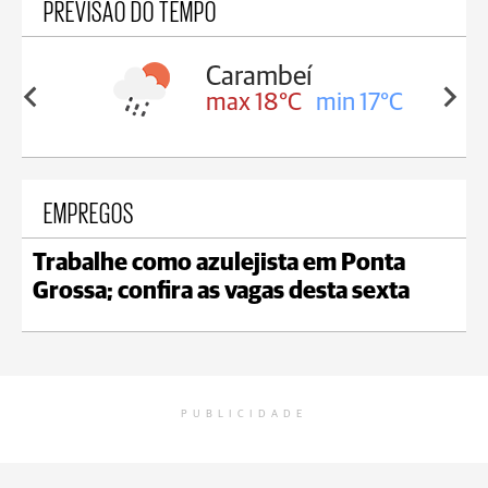
PREVISÃO DO TEMPO
Carambeí
in 18°C
max 18°C
min 17°C
EMPREGOS
Trabalhe como azulejista em Ponta
Grossa; confira as vagas desta sexta
PUBLICIDADE