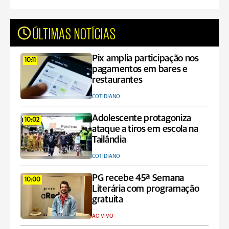
ÚLTIMAS NOTÍCIAS
Pix amplia participação nos
10:11
pagamentos em bares e
restaurantes
COTIDIANO
Adolescente protagoniza
10:02
ataque a tiros em escola na
Tailândia
COTIDIANO
PG recebe 45ª Semana
10:00
Literária com programação
gratuita
AO VIVO