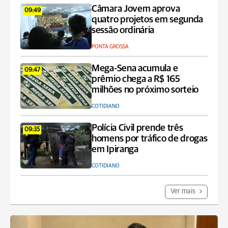
Câmara Jovem aprova
09:49
quatro projetos em segunda
sessão ordinária
PONTA GROSSA
Mega-Sena acumula e
09:47
prêmio chega a R$ 165
milhões no próximo sorteio
COTIDIANO
Polícia Civil prende três
09:35
homens por tráfico de drogas
em Ipiranga
COTIDIANO
Ver mais