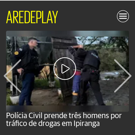
AREDEPLAY
Polícia Civil prende três homens por
P
tráfico de drogas em Ipiranga
c
f