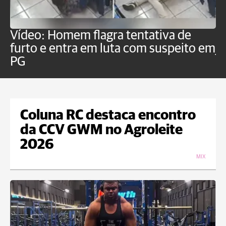
Vídeo: Homem flagra tentativa de
B
furto e entra em luta com suspeito em
j
PG
Coluna RC destaca encontro
da CCV GWM no Agroleite
2026
MIX