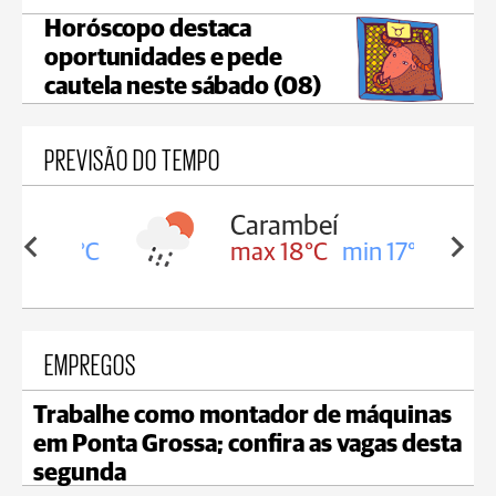
Horóscopo destaca
oportunidades e pede
cautela neste sábado (08)
PREVISÃO DO TEMPO
Carambeí
in 18°C
max 18°C
min 17°C
EMPREGOS
Trabalhe como montador de máquinas
em Ponta Grossa; confira as vagas desta
segunda