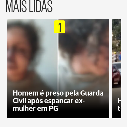
MAIS LIDAS
1
Homem é preso pela Guarda
Civil após espancar ex-
Ho
mulher em PG
te