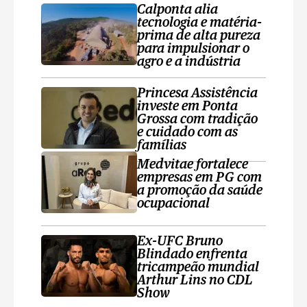
Calponta alia
tecnologia e matéria-
prima de alta pureza
para impulsionar o
agro e a indústria
Princesa Assistência
investe em Ponta
Grossa com tradição
e cuidado com as
famílias
Medvitae fortalece
empresas em PG com
a promoção da saúde
ocupacional
Ex-UFC Bruno
Blindado enfrenta
tricampeão mundial
Arthur Lins no CDL
Show