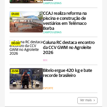
CAMPOS GERAIS
CCAJ realiza reforma na
01:00
piscina e construção de
vestiários em Telêmaco
Borba
CAMPOS GERAIS
Coluna RC destaca encontro
00:00
da CCV GWM no Agroleite
2026
MIX
Bitelo ergue 420 kg e bate
23:56
recorde brasileiro
ESPORTE
Ver mais