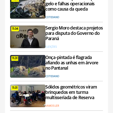
gelo e falhas operacionais
como causa da queda
COTIDIANO
Sergio Moro destaca projetos
11:34
para disputa do Governo do
Paraná
ELEIÇÕES
Onça-pintada é flagrada
11:31
afiando as unhas em árvore
no Pantanal
COTIDIANO
Sólidos geométricos viram
11:31
brinquedos em turma
multisseriada de Reserva
VAMOS LER