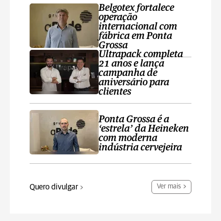
Belgotex fortalece
operação
internacional com
fábrica em Ponta
Grossa
Ultrapack completa
21 anos e lança
campanha de
aniversário para
clientes
Ponta Grossa é a
‘estrela’ da Heineken
com moderna
indústria cervejeira
Quero divulgar
Ver mais