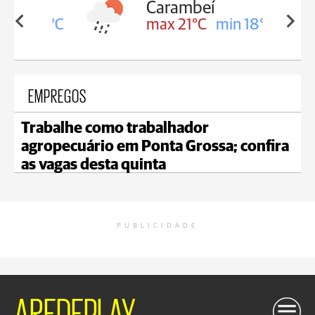
Carambeí
in 18°C
max 21°C
min 18°C
EMPREGOS
Trabalhe como trabalhador
agropecuário em Ponta Grossa; confira
as vagas desta quinta
PUBLICIDADE
AREDEPLAY