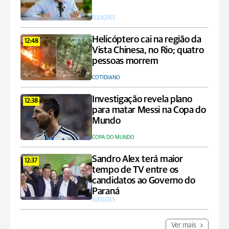
ELEIÇÕES
Helicóptero cai na região da
12:48
Vista Chinesa, no Rio; quatro
pessoas morrem
COTIDIANO
Investigação revela plano
12:38
para matar Messi na Copa do
Mundo
COPA DO MUNDO
Sandro Alex terá maior
12:37
tempo de TV entre os
candidatos ao Governo do
Paraná
ELEIÇÕES
Ver mais