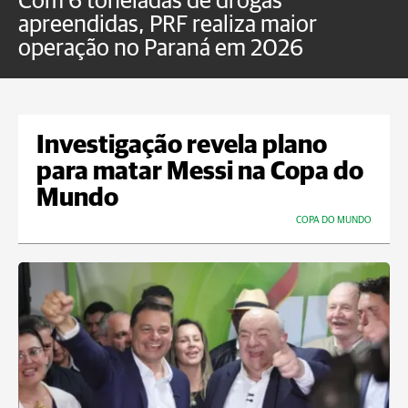
Com 6 toneladas de drogas
F
apreendidas, PRF realiza maior
p
operação no Paraná em 2026
Investigação revela plano
para matar Messi na Copa do
Mundo
COPA DO MUNDO