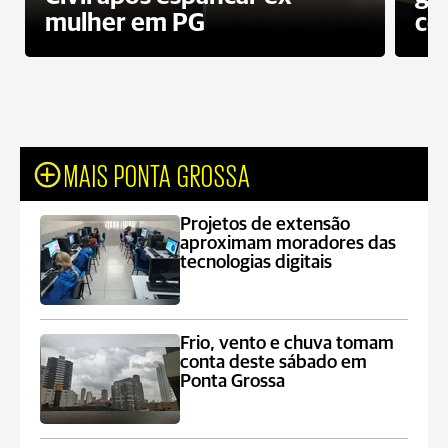
mulher em PG
co
MAIS PONTA GROSSA
Projetos de extensão
aproximam moradores das
tecnologias digitais
Frio, vento e chuva tomam
conta deste sábado em
Ponta Grossa