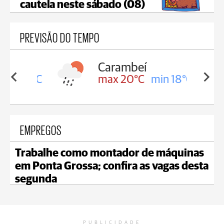
cautela neste sábado (08)
PREVISÃO DO TEMPO
Carambeí
in 18°C
max 20°C
min 18°C
EMPREGOS
Trabalhe como montador de máquinas
em Ponta Grossa; confira as vagas desta
segunda
PUBLICIDADE