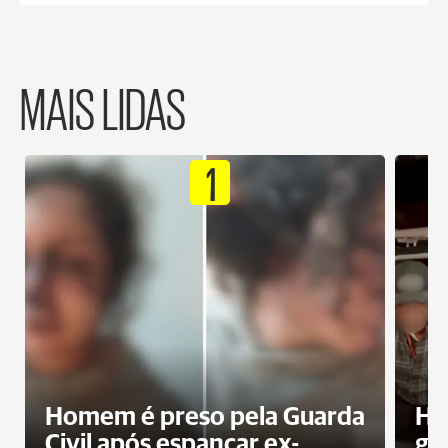
MAIS LIDAS
1
Homem é preso pela Guarda
Ho
Civil após espancar ex-
gr