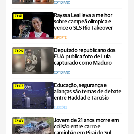
COTIDIANO
Rayssa Leal leva a melhor
23:41
sobre campeã olímpica e
vence o SLS Rio Takeover
ESPORTE
Deputado republicano dos
23:26
EUA publica foto de Lula
capturado como Maduro
COTIDIANO
Educação, segurança e
23:02
alianças são temas de debate
entre Haddad e Tarcísio
ELEIÇÕES
Jovem de 21 anos morre em
22:43
colisão entre carro e
caminhão em Piraí do Sul