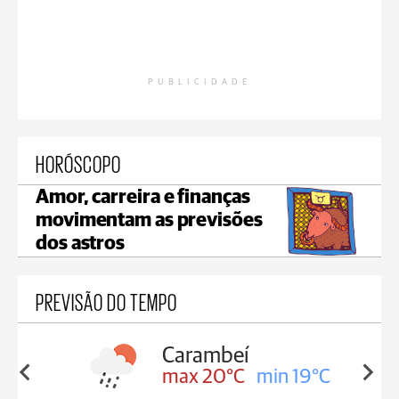
PUBLICIDADE
HORÓSCOPO
Amor, carreira e finanças
movimentam as previsões
dos astros
PREVISÃO DO TEMPO
Carambeí
Jaguariaíva
max 20°C
min 19°C
max 18°C
m