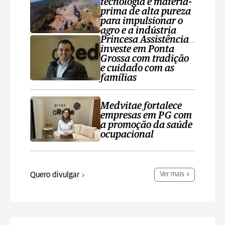
tecnologia e matéria-
prima de alta pureza
para impulsionar o
agro e a indústria
Princesa Assistência
investe em Ponta
Grossa com tradição
e cuidado com as
famílias
Medvitae fortalece
empresas em PG com
a promoção da saúde
ocupacional
Quero divulgar
Ver mais