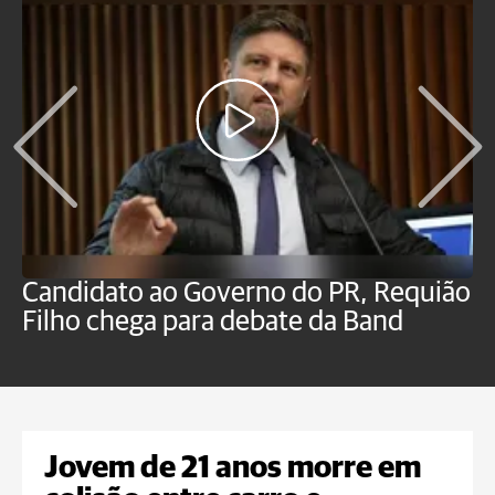
Candidato ao Governo do PR, Requião
S
Filho chega para debate da Band
p
B
Jovem de 21 anos morre em