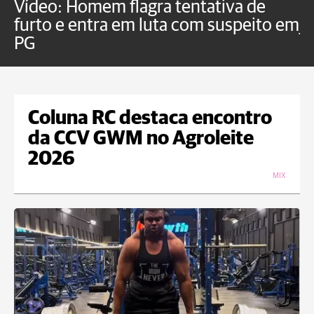
Vídeo: Homem flagra tentativa de
B
furto e entra em luta com suspeito em
j
PG
Coluna RC destaca encontro
da CCV GWM no Agroleite
2026
MIX