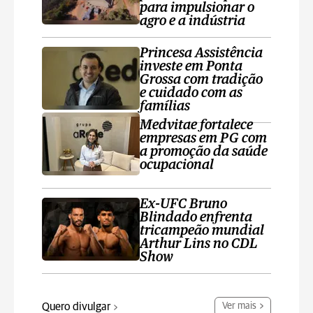
para impulsionar o
agro e a indústria
Princesa Assistência
investe em Ponta
Grossa com tradição
e cuidado com as
famílias
Medvitae fortalece
empresas em PG com
a promoção da saúde
ocupacional
Ex-UFC Bruno
Blindado enfrenta
tricampeão mundial
Arthur Lins no CDL
Show
Quero divulgar
Ver mais