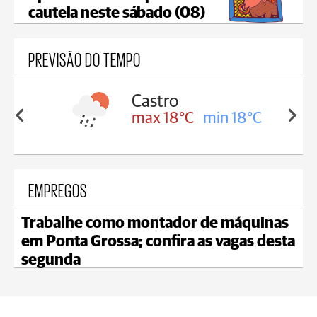
cautela neste sábado (08)
PREVISÃO DO TEMPO
Carambeí
in 18°C
max 18°C
min 17°C
EMPREGOS
Trabalhe como montador de máquinas
em Ponta Grossa; confira as vagas desta
segunda