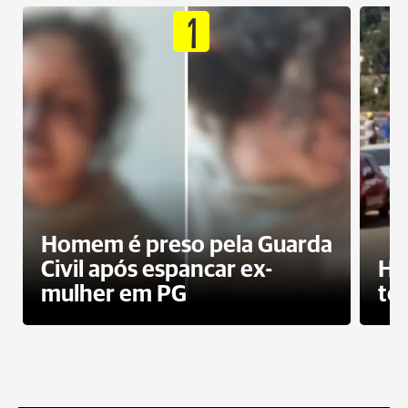
1
Homem é preso pela Guarda
Civil após espancar ex-
Ho
mulher em PG
te