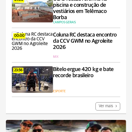
piscina e construção de
vestiários em Telêmaco
Borba
CAMPOS GERAIS
Coluna RC destaca encontro
00:00
da CCV GWM no Agroleite
2026
MIX
Bitelo ergue 420 kg e bate
23:56
recorde brasileiro
ESPORTE
Ver mais