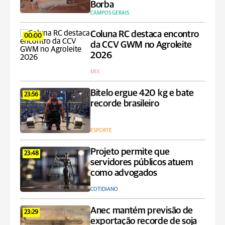
Borba
CAMPOS GERAIS
Coluna RC destaca encontro
00:00
da CCV GWM no Agroleite
2026
MIX
Bitelo ergue 420 kg e bate
23:56
recorde brasileiro
ESPORTE
Projeto permite que
23:48
servidores públicos atuem
como advogados
COTIDIANO
Anec mantém previsão de
23:29
exportação recorde de soja