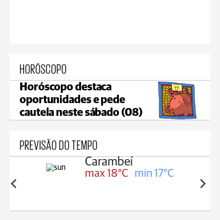
HORÓSCOPO
Horóscopo destaca
oportunidades e pede
cautela neste sábado (08)
PREVISÃO DO TEMPO
Carambeí
n 18°C
max 18°C
min 17°C