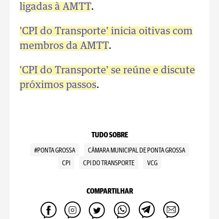
ligadas à AMTT
.
'CPI do Transporte' inicia oitivas com
membros da AMTT
.
'CPI do Transporte' se reúne e discute
próximos passos
.
TUDO SOBRE
#PONTA GROSSA
CÂMARA MUNICIPAL DE PONTA GROSSA
CPI
CPI DO TRANSPORTE
VCG
COMPARTILHAR