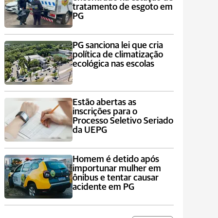
tratamento de esgoto em
PG
PG sanciona lei que cria
política de climatização
ecológica nas escolas
Estão abertas as
inscrições para o
Processo Seletivo Seriado
da UEPG
Homem é detido após
importunar mulher em
ônibus e tentar causar
acidente em PG