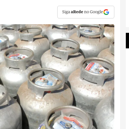
Siga
aRede
no Google