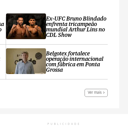
Ex-UFC Bruno Blindado
sa
enfrenta tricampeão
o
mundial Arthur Lins no
CDL Show
Belgotex fortalece
a
operação internacional
com fábrica em Ponta
Grossa
Ver mais
PUBLICIDADE