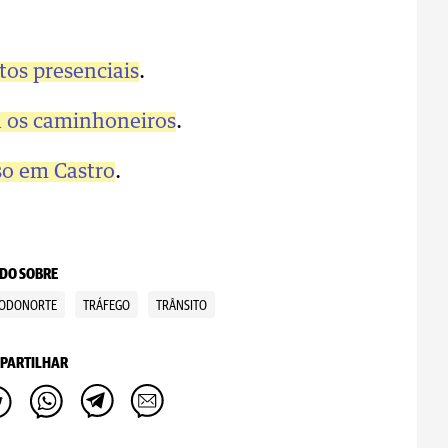
os presenciais
.
ra os caminhoneiros
.
so em Castro
.
DO SOBRE
ODONORTE
TRÁFEGO
TRÂNSITO
PARTILHAR