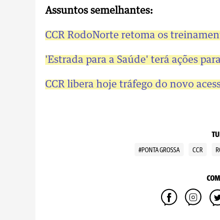
Assuntos semelhantes:
CCR RodoNorte retoma os treinament
'Estrada para a Saúde' terá ações pa
CCR libera hoje tráfego do novo aces
TU
#PONTA GROSSA
CCR
R
COM