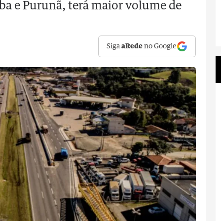
ba e Purunã, terá maior volume de
Siga
aRede
no Google