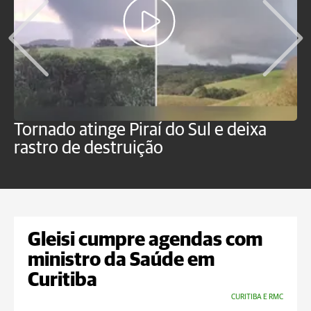
Tornado atinge Piraí do Sul e deixa
H
rastro de destruição
C
m
Gleisi cumpre agendas com
ministro da Saúde em
Curitiba
CURITIBA E RMC