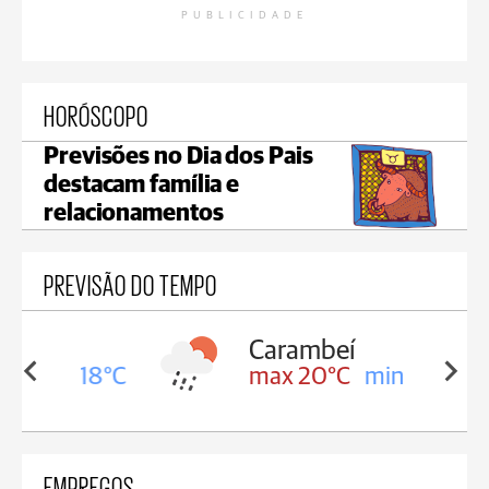
PUBLICIDADE
HORÓSCOPO
Previsões no Dia dos Pais
destacam família e
relacionamentos
PREVISÃO DO TEMPO
Carambeí
in 18°C
max 20°C
min 18°C
EMPREGOS