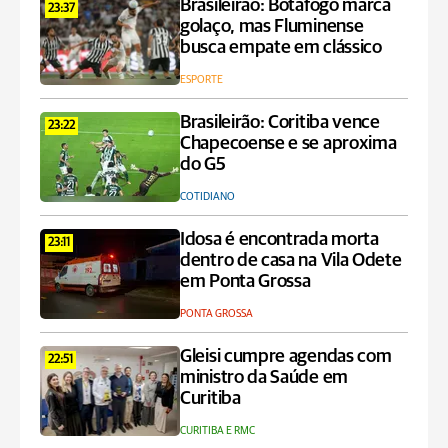
Brasileirão: Botafogo marca
23:37
golaço, mas Fluminense
busca empate em clássico
ESPORTE
Brasileirão: Coritiba vence
23:22
Chapecoense e se aproxima
do G5
COTIDIANO
Idosa é encontrada morta
23:11
dentro de casa na Vila Odete
em Ponta Grossa
PONTA GROSSA
Gleisi cumpre agendas com
22:51
ministro da Saúde em
Curitiba
CURITIBA E RMC