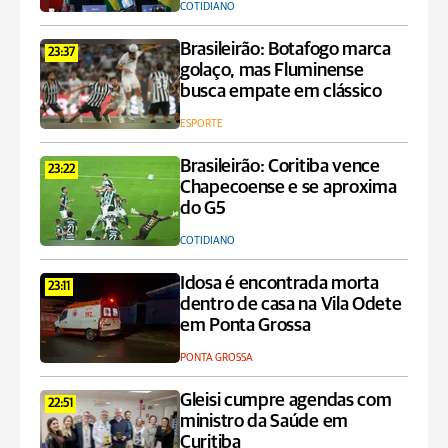
COTIDIANO
Brasileirão: Botafogo marca
23:37
golaço, mas Fluminense
busca empate em clássico
ESPORTE
Brasileirão: Coritiba vence
23:22
Chapecoense e se aproxima
do G5
COTIDIANO
Idosa é encontrada morta
23:11
dentro de casa na Vila Odete
em Ponta Grossa
PONTA GROSSA
Gleisi cumpre agendas com
22:51
ministro da Saúde em
Curitiba