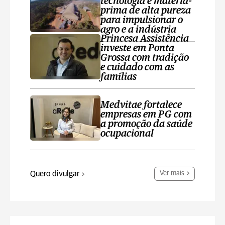
tecnologia e matéria-
prima de alta pureza
para impulsionar o
agro e a indústria
Princesa Assistência
investe em Ponta
Grossa com tradição
e cuidado com as
famílias
Medvitae fortalece
empresas em PG com
a promoção da saúde
ocupacional
Quero divulgar
Ver mais