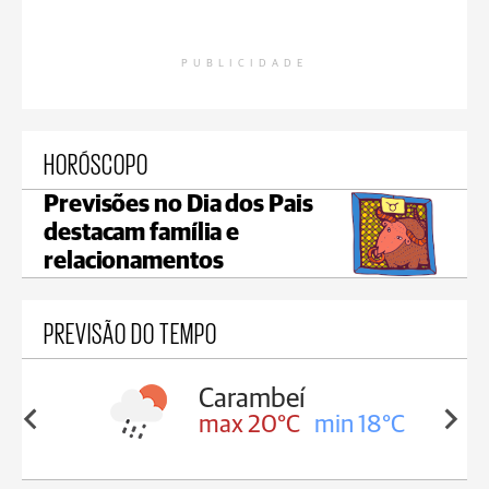
PUBLICIDADE
HORÓSCOPO
Previsões no Dia dos Pais
destacam família e
relacionamentos
PREVISÃO DO TEMPO
Carambeí
in 18°C
max 20°C
min 18°C