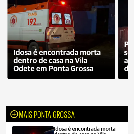
Pr
Idosa é encontrada morta
sec
dentro de casa na Vila
ap
Odete em Ponta Grossa
do
MAIS PONTA GROSSA
Idosa é encontrada morta