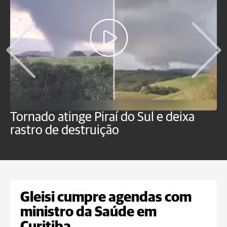
Tornado atinge Piraí do Sul e deixa
H
rastro de destruição
C
m
Gleisi cumpre agendas com
ministro da Saúde em