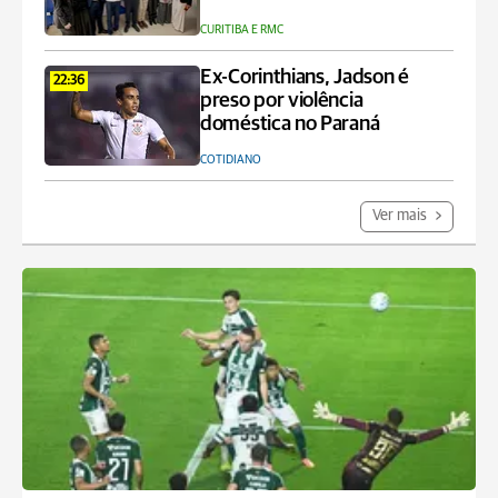
CURITIBA E RMC
Ex-Corinthians, Jadson é
22:36
preso por violência
doméstica no Paraná
COTIDIANO
Ver mais