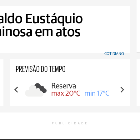
ldo Eustáquio
minosa em atos
COTIDIANO
PREVISÃO DO TEMPO
Irati
max 16°C
min 16°C
PUBLICIDADE