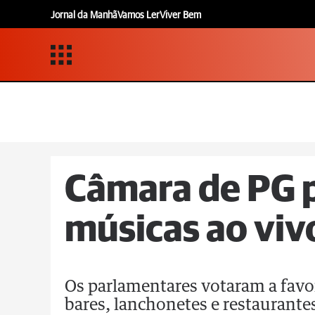
Jornal da Manhã
Vamos Ler
Viver Bem
Câmara de PG p
músicas ao viv
Os parlamentares votaram a favor
bares, lanchonetes e restaurante