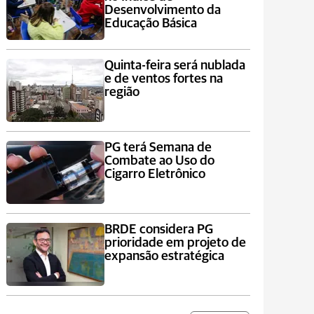
Desenvolvimento da
Educação Básica
Quinta-feira será nublada
e de ventos fortes na
região
PG terá Semana de
Combate ao Uso do
Cigarro Eletrônico
BRDE considera PG
prioridade em projeto de
expansão estratégica