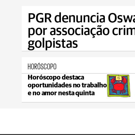
PGR denuncia Oswa
por associação cri
golpistas
HORÓSCOPO
Horóscopo destaca
Reserva
oportunidades no trabalho
°C
max 20°C
min 17°C
e no amor nesta quinta