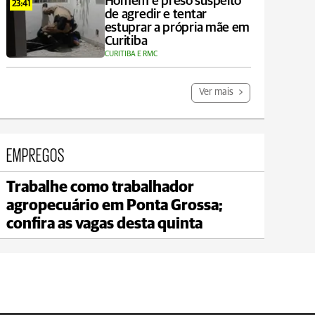
Homem é preso suspeito
23:41
de agredir e tentar
estuprar a própria mãe em
Curitiba
CURITIBA E RMC
Ver mais
EMPREGOS
Trabalhe como trabalhador
Ipiranga
agropecuário em Ponta Grossa;
max 20°C
min 20°C
confira as vagas desta quinta