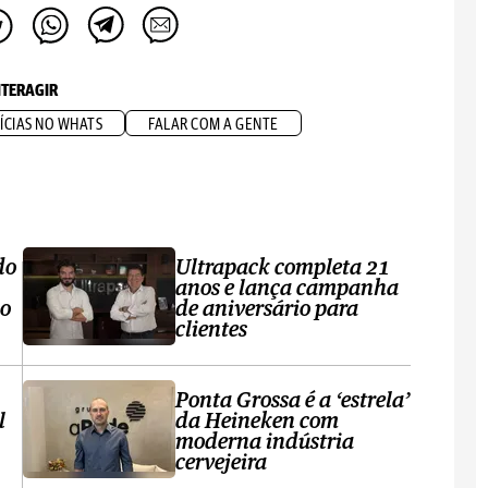
NTERAGIR
ÍCIAS NO WHATS
FALAR COM A GENTE
do
Ultrapack completa 21
anos e lança campanha
no
de aniversário para
clientes
Ponta Grossa é a ‘estrela’
l
da Heineken com
moderna indústria
cervejeira