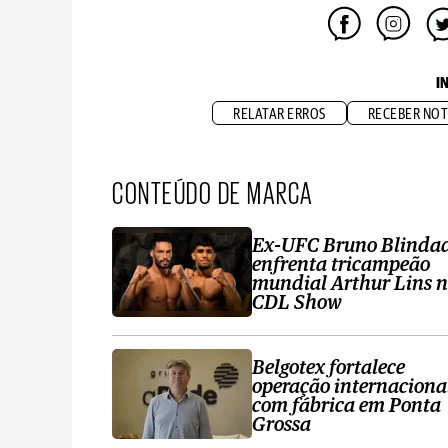
I
RELATAR ERROS
RECEBER NOT
CONTEÚDO DE MARCA
Ex-UFC Bruno Blinda
enfrenta tricampeão
mundial Arthur Lins 
CDL Show
Belgotex fortalece
operação internaciona
com fábrica em Ponta
Grossa