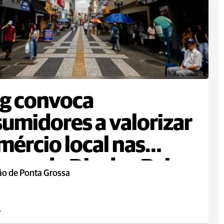
g convoca
umidores a valorizar
mércio local nas
ras de Dia dos Pais
ão de Ponta Grossa
A