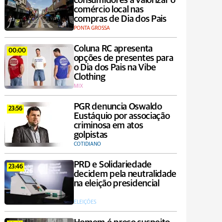
consumidores a valorizar o
comércio local nas
compras de Dia dos Pais
PONTA GROSSA
Coluna RC apresenta
00:00
opções de presentes para
o Dia dos Pais na Vibe
Clothing
MIX
PGR denuncia Oswaldo
23:56
Eustáquio por associação
criminosa em atos
golpistas
COTIDIANO
PRD e Solidariedade
23:46
decidem pela neutralidade
na eleição presidencial
ELEIÇÕES