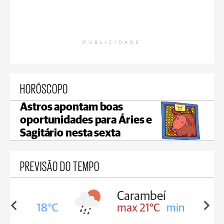
PUBLICIDADE
HORÓSCOPO
Astros apontam boas
oportunidades para Áries e
Sagitário nesta sexta
PREVISÃO DO TEMPO
Carambeí
in 18°C
max 21°C
min 18°C