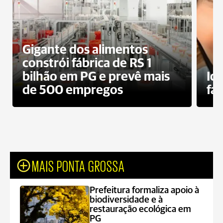
Gigante dos alimentos
constrói fábrica de RS 1
bilhão em PG e prevê mais
Id
de 500 empregos
fa
MAIS PONTA GROSSA
Prefeitura formaliza apoio à
biodiversidade e à
restauração ecológica em
PG