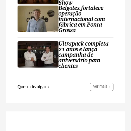
Show
Belgotex fortalece
operação
internacional com
fábrica em Ponta
Grossa
Ultrapack completa
21 anos e lança
campanha de
aniversário para
clientes
Quero divulgar
Ver mais