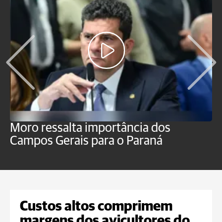
Moro ressalta importância dos
E
Campos Gerais para o Paraná
m
Custos altos comprimem
margens dos avicultores do