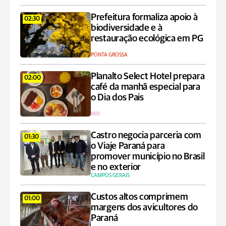
Prefeitura formaliza apoio à
02:30
biodiversidade e à
restauração ecológica em PG
PONTA GROSSA
Planalto Select Hotel prepara
02:00
café da manhã especial para
o Dia dos Pais
MIX
Castro negocia parceria com
01:30
o Viaje Paraná para
promover município no Brasil
e no exterior
CAMPOS GERAIS
Custos altos comprimem
01:00
margens dos avicultores do
Paraná