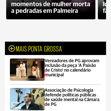
momentos de mulher morta
Id
a pedradas em Palmeira
fa
MAIS PONTA GROSSA
Vereadores de PG aprovam
inclusão da peça 'A Paixão
de Cristo' no calendário
municipal
Associação de Psicologia
defende políticas públicas
de saúde mental na Câmara
de PG