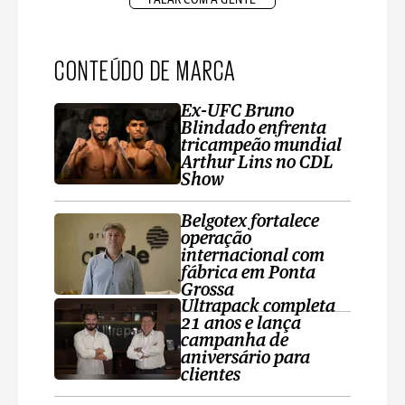
CONTEÚDO DE MARCA
Ex-UFC Bruno
Blindado enfrenta
tricampeão mundial
Arthur Lins no CDL
Show
Belgotex fortalece
operação
internacional com
fábrica em Ponta
Grossa
Ultrapack completa
21 anos e lança
campanha de
aniversário para
clientes