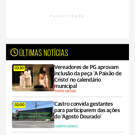
PUBLICIDADE
ÚLTIMAS NOTÍCIAS
Vereadores de PG aprovam
02:30
inclusão da peça 'A Paixão de
Cristo' no calendário
municipal
PONTA GROSSA
Castro convida gestantes
02:00
para participarem das ações
do ‘Agosto Dourado’
CAMPOS GERAIS