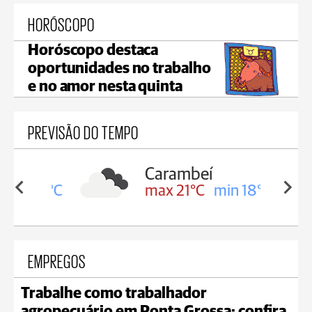
HORÓSCOPO
Horóscopo destaca
oportunidades no trabalho
e no amor nesta quinta
PREVISÃO DO TEMPO
Carambeí
in 19°C
max 21°C
min 18°C
EMPREGOS
Trabalhe como trabalhador