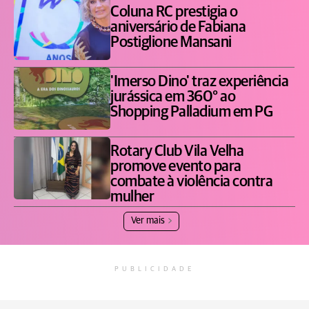
Coluna RC prestigia o
aniversário de Fabiana
Postiglione Mansani
'Imerso Dino' traz experiência
jurássica em 360° ao
Shopping Palladium em PG
Rotary Club Vila Velha
promove evento para
combate à violência contra
mulher
Ver mais
PUBLICIDADE