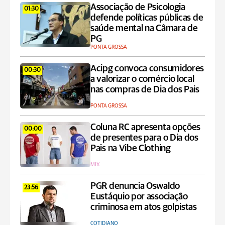
Associação de Psicologia
01:30
defende políticas públicas de
saúde mental na Câmara de
PG
PONTA GROSSA
Acipg convoca consumidores
00:30
a valorizar o comércio local
nas compras de Dia dos Pais
PONTA GROSSA
Coluna RC apresenta opções
00:00
de presentes para o Dia dos
Pais na Vibe Clothing
MIX
PGR denuncia Oswaldo
23:56
Eustáquio por associação
criminosa em atos golpistas
COTIDIANO