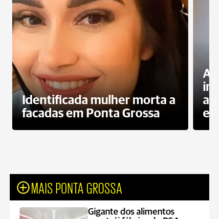
Al
in
Identificada mulher morta a
ag
facadas em Ponta Grossa
es
MAIS PONTA GROSSA
Gigante dos alimentos