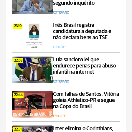
segundo inquérito
COTIDIANO
Inês Brasil registra
23:19
candidatura a deputada e
não declara bens ao TSE
ELEIÇÕES
Lula sanciona lei que
22:58
endurece penas para abuso
infantil na internet
COTIDIANO
Com falhas de Santos, Vitória
22:44
goleia Athletico-PR e segue
na Copa do Brasil
ESPORTE
Inter elimina o Corinthians,
22:31