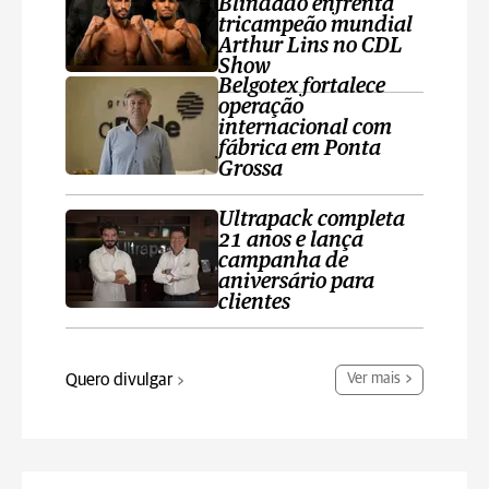
Blindado enfrenta
tricampeão mundial
Arthur Lins no CDL
Show
Belgotex fortalece
operação
internacional com
fábrica em Ponta
Grossa
Ultrapack completa
21 anos e lança
campanha de
aniversário para
clientes
Quero divulgar
Ver mais