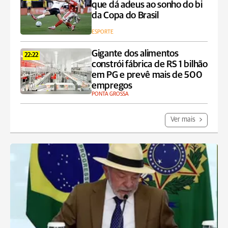
que dá adeus ao sonho do bi
da Copa do Brasil
ESPORTE
Gigante dos alimentos
22:22
constrói fábrica de RS 1 bilhão
em PG e prevê mais de 500
empregos
PONTA GROSSA
Ver mais