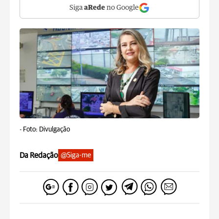
Siga
aRede
no Google
-
Foto: Divulgação
Da Redação
@Siga-me