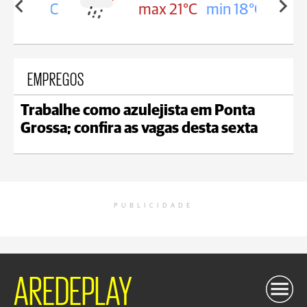
in 18°C
max 21°C
min 18°C
EMPREGOS
Trabalhe como azulejista em Ponta
Grossa; confira as vagas desta sexta
PUBLICIDADE
AREDEPLAY