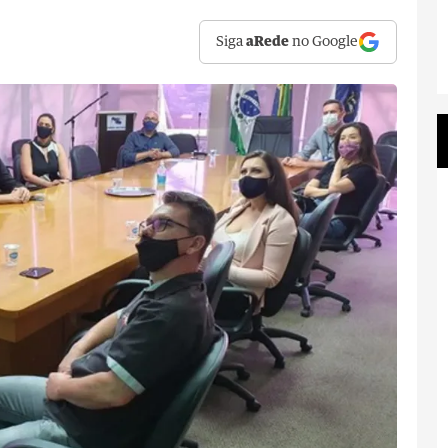
Siga
aRede
no Google