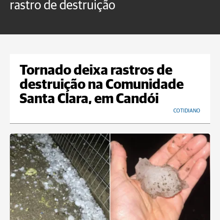
rastro de destruição
C
m
Tornado deixa rastros de
destruição na Comunidade
Santa Clara, em Candói
COTIDIANO