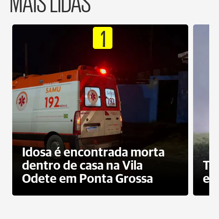
MAIS LIDAS
1
Idosa é encontrada morta
dentro de casa na Vila
To
Odete em Ponta Grossa
e 