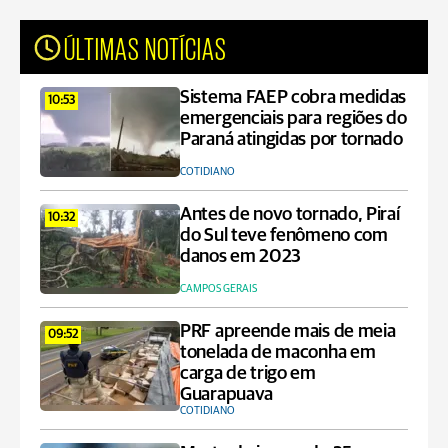
ÚLTIMAS NOTÍCIAS
Sistema FAEP cobra medidas
10:53
emergenciais para regiões do
Paraná atingidas por tornado
COTIDIANO
Antes de novo tornado, Piraí
10:32
do Sul teve fenômeno com
danos em 2023
CAMPOS GERAIS
PRF apreende mais de meia
09:52
tonelada de maconha em
carga de trigo em
Guarapuava
COTIDIANO