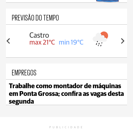
PREVISÃO DO TEMPO
Carambeí
in 19°C
max 20°C
min 19°C
EMPREGOS
Trabalhe como montador de máquinas
em Ponta Grossa; confira as vagas desta
segunda
PUBLICIDADE