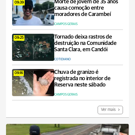
Morte de jovem de 35 anos
09:39
causa comoção entre
moradores de Carambeí
CAMPOS GERAIS
Tornado deixa rastros de
09:25
destruição na Comunidade
Santa Clara, em Candói
COTIDIANO
Chuva de granizo é
09:16
registrada no interior de
Reserva neste sábado
CAMPOS GERAIS
Ver mais