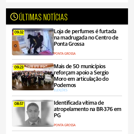
ÚLTIMAS NOTÍCIAS
Loja de perfumes é furtada
09:32
na madrugada no Centro de
Ponta Grossa
PONTA GROSSA
Mais de 50 municípios
09:23
reforçam apoio a Sergio
Moro em articulação do
Podemos
ELEIÇÕES
Identificada vítima de
08:57
atropelamento na BR-376 em
PG
PONTA GROSSA