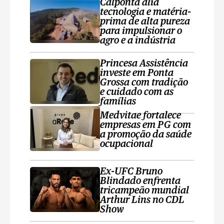
Calponta alia
tecnologia e matéria-
prima de alta pureza
para impulsionar o
agro e a indústria
Princesa Assistência
investe em Ponta
Grossa com tradição
e cuidado com as
famílias
Medvitae fortalece
empresas em PG com
a promoção da saúde
ocupacional
Ex-UFC Bruno
Blindado enfrenta
tricampeão mundial
Arthur Lins no CDL
Show