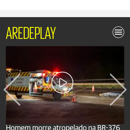
AREDEPLAY
Homem morre atropelado na BR-376
V