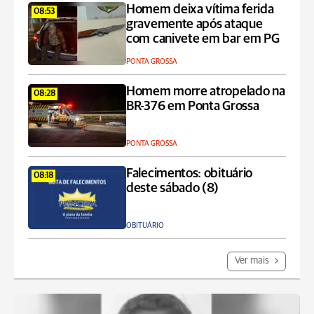
Homem deixa vítima ferida
08:53
gravemente após ataque
com canivete em bar em PG
PONTA GROSSA
Homem morre atropelado na
08:28
BR-376 em Ponta Grossa
PONTA GROSSA
Falecimentos: obituário
08:18
deste sábado (8)
OBITUÁRIO
Ver mais