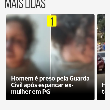
MAIS LIDAS
1
Homem é preso pela Guarda
Civil após espancar ex-
Ho
mulher em PG
te