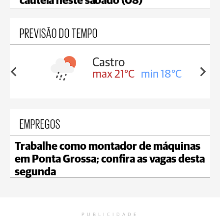
cautela neste sábado (08)
PREVISÃO DO TEMPO
Carambeí
in 18°C
max 20°C
min 18°C
EMPREGOS
Trabalhe como montador de máquinas
em Ponta Grossa; confira as vagas desta
segunda
PUBLICIDADE