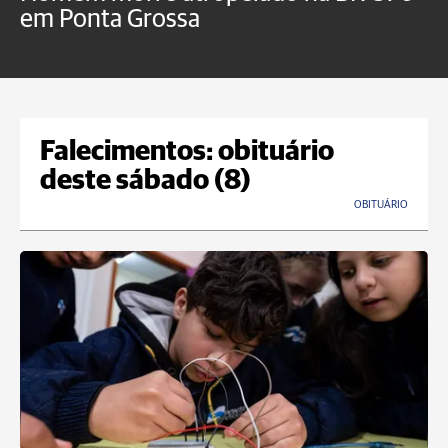
em Ponta Grossa
f
P
Falecimentos: obituário
deste sábado (8)
OBITUÁRIO