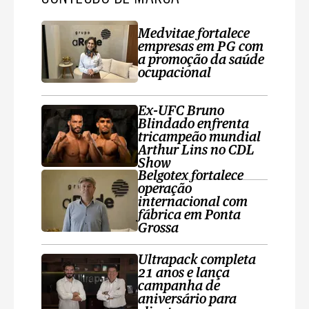
Medvitae fortalece
empresas em PG com
a promoção da saúde
ocupacional
Ex-UFC Bruno
Blindado enfrenta
tricampeão mundial
Arthur Lins no CDL
Show
Belgotex fortalece
operação
internacional com
fábrica em Ponta
Grossa
Ultrapack completa
21 anos e lança
campanha de
aniversário para