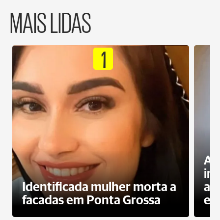
MAIS LIDAS
1
Al
in
Identificada mulher morta a
ag
facadas em Ponta Grossa
es