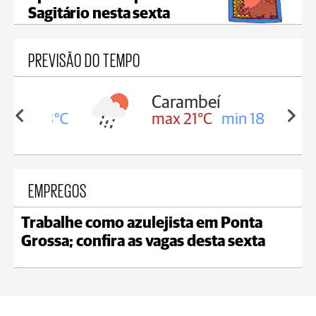
Sagitário nesta sexta
PREVISÃO DO TEMPO
Carambeí
in 18°C
max 21°C
min 18°C
EMPREGOS
Trabalhe como azulejista em Ponta
Grossa; confira as vagas desta sexta