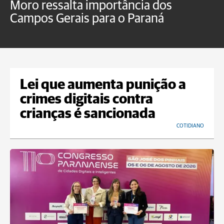
Moro ressalta importância dos
E
Campos Gerais para o Paraná
m
Lei que aumenta punição a
crimes digitais contra
crianças é sancionada
COTIDIANO