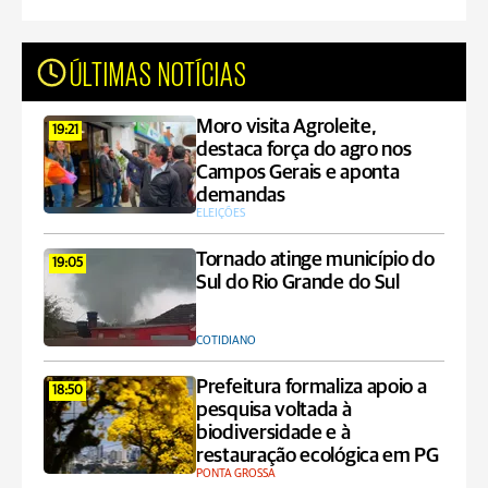
ÚLTIMAS NOTÍCIAS
Moro visita Agroleite,
19:21
destaca força do agro nos
Campos Gerais e aponta
demandas
ELEIÇÕES
Tornado atinge município do
19:05
Sul do Rio Grande do Sul
COTIDIANO
Prefeitura formaliza apoio a
18:50
pesquisa voltada à
biodiversidade e à
restauração ecológica em PG
PONTA GROSSA