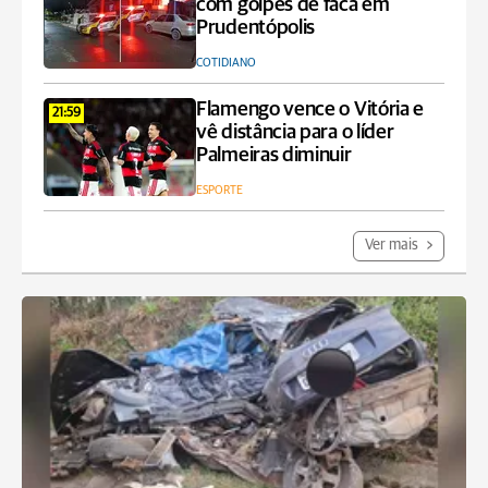
com golpes de faca em
Prudentópolis
COTIDIANO
Flamengo vence o Vitória e
21:59
vê distância para o líder
Palmeiras diminuir
ESPORTE
Ver mais