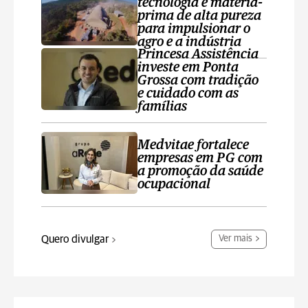
tecnologia e matéria-
prima de alta pureza
para impulsionar o
agro e a indústria
Princesa Assistência
investe em Ponta
Grossa com tradição
e cuidado com as
famílias
Medvitae fortalece
empresas em PG com
a promoção da saúde
ocupacional
Quero divulgar
Ver mais