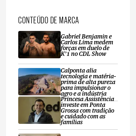
CONTEÚDO DE MARCA
Gabriel Benjamin e
Carlos Lima medem
forças em duelo de
K’1 no CDL Show
Calponta alia
tecnologia e matéria-
prima de alta pureza
para impulsionar o
agro e a indústria
Princesa Assistência
investe em Ponta
Grossa com tradição
e cuidado com as
famílias