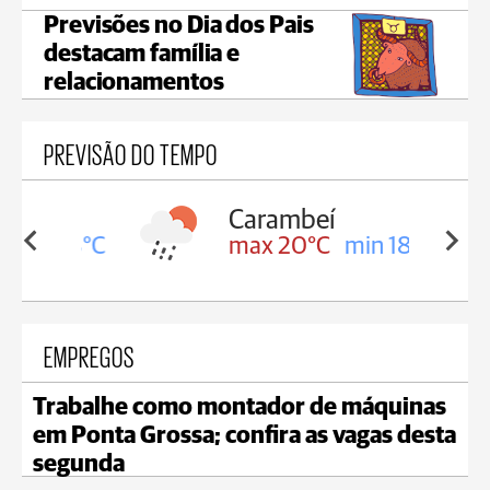
Previsões no Dia dos Pais
destacam família e
relacionamentos
PREVISÃO DO TEMPO
Carambeí
in 18°C
max 20°C
min 18°C
EMPREGOS
Trabalhe como montador de máquinas
em Ponta Grossa; confira as vagas desta
segunda