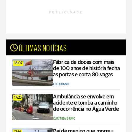
PUBLICIDADE
ÚLTIMAS NOTÍCIAS
Fábrica de doces com mais
18:07
de 100 anos de história fecha
as portas e corta 80 vagas
COTIDIANO
Ambulância se envolve em
17:25
acidente e tomba a caminho
de ocorrência no Água Verde
CURITIBA E RMC
Pai de menino que morreu