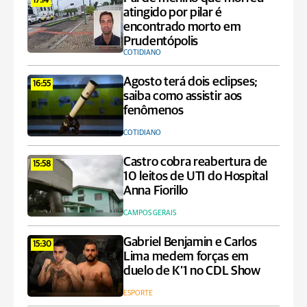
17:14
atingido por pilar é
encontrado morto em
Prudentópolis
COTIDIANO
Agosto terá dois eclipses;
16:55
saiba como assistir aos
fenômenos
COTIDIANO
Castro cobra reabertura de
15:58
10 leitos de UTI do Hospital
Anna Fiorillo
CAMPOS GERAIS
Gabriel Benjamin e Carlos
15:30
Lima medem forças em
duelo de K’1 no CDL Show
ESPORTE