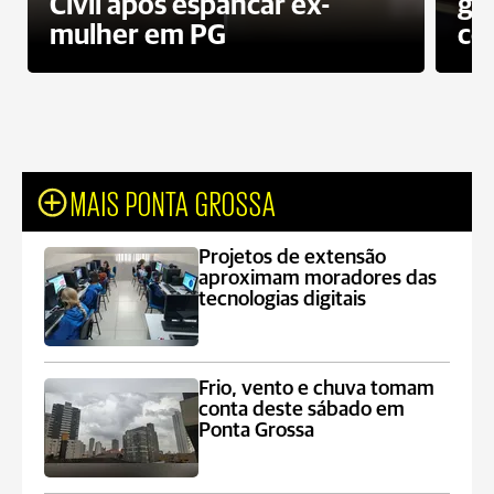
Civil após espancar ex-
gr
mulher em PG
co
MAIS PONTA GROSSA
Projetos de extensão
aproximam moradores das
tecnologias digitais
Frio, vento e chuva tomam
conta deste sábado em
Ponta Grossa