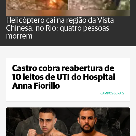
Helicóptero cai na região da Vista
C
Chinesa, no Rio; quatro pessoas
a
morrem
o
Castro cobra reabertura de
10 leitos de UTI do Hospital
Anna Fiorillo
CAMPOS GERAIS