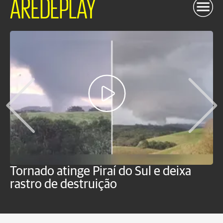
AREDEPLAY
Tornado atinge Piraí do Sul e deixa
H
rastro de destruição
C
m