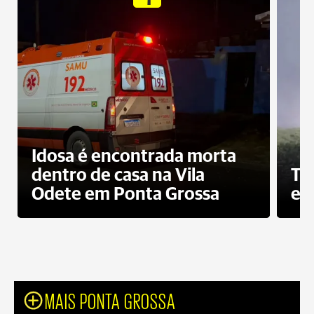
Idosa é encontrada morta
dentro de casa na Vila
To
Odete em Ponta Grossa
e 
MAIS PONTA GROSSA