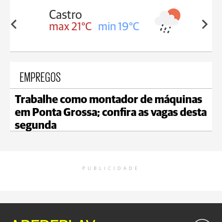
Carambeí
in 19°C
max 20°C
min 19°C
EMPREGOS
Trabalhe como montador de máquinas
em Ponta Grossa; confira as vagas desta
segunda
PUBLICIDADE