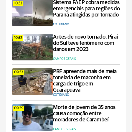
Sistema FAEP cobra medidas
10:53
emergenciais para regiões do
Paraná atingidas por tornado
COTIDIANO
Antes de novo tornado, Piraí
10:32
do Sul teve fenômeno com
danos em 2023
CAMPOS GERAIS
PRF apreende mais de meia
09:52
tonelada de maconha em
carga de trigo em
Guarapuava
COTIDIANO
Morte de jovem de 35 anos
09:39
causa comoção entre
moradores de Carambeí
CAMPOS GERAIS