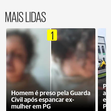
MAIS LIDAS
1
Pa
Homem é preso pela Guarda
ati
Civil após espancar ex-
en
mulher em PG
Pr