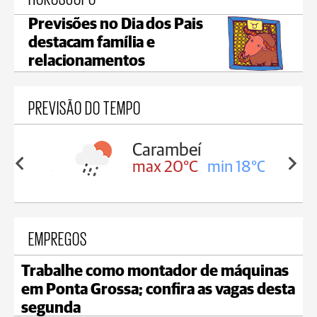
Previsões no Dia dos Pais
destacam família e
relacionamentos
PREVISÃO DO TEMPO
Carambeí
in 18°C
max 20°C
min 18°C
EMPREGOS
Trabalhe como montador de máquinas
em Ponta Grossa; confira as vagas desta
segunda