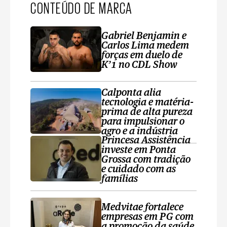
CONTEÚDO DE MARCA
Gabriel Benjamin e
Carlos Lima medem
forças em duelo de
K’1 no CDL Show
Calponta alia
tecnologia e matéria-
prima de alta pureza
para impulsionar o
agro e a indústria
Princesa Assistência
investe em Ponta
Grossa com tradição
e cuidado com as
famílias
Medvitae fortalece
empresas em PG com
a promoção da saúde