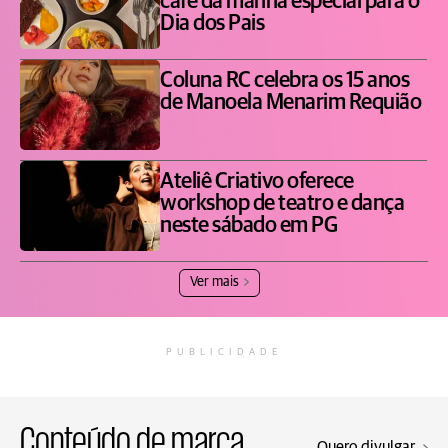
café da manhã especial para o
Dia dos Pais
Coluna RC celebra os 15 anos
de Manoela Menarim Requião
Ateliê Criativo oferece
workshop de teatro e dança
neste sábado em PG
Ver mais
PUBLICIDADE
Conteúdo de marca
Quero divulgar