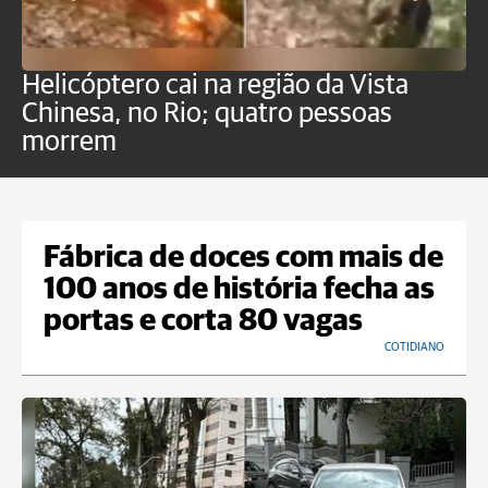
Helicóptero cai na região da Vista
C
Chinesa, no Rio; quatro pessoas
a
morrem
o
Fábrica de doces com mais de
100 anos de história fecha as
portas e corta 80 vagas
COTIDIANO