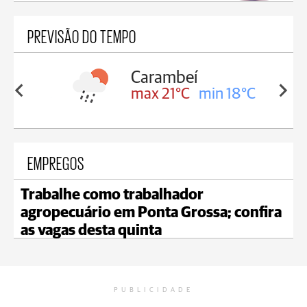
PREVISÃO DO TEMPO
Carambeí
in 18°C
max 21°C
min 18°C
EMPREGOS
Trabalhe como trabalhador
agropecuário em Ponta Grossa; confira
as vagas desta quinta
PUBLICIDADE