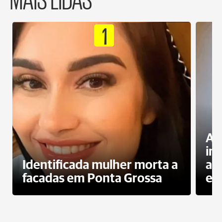
1
Al
in
Identificada mulher morta a
ag
facadas em Ponta Grossa
es