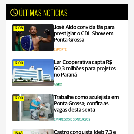
ÚLTIMAS NOTÍCIAS
José Aldo convida fãs para
17:08
prestigiar o CDL Show em
Ponta Grossa
ESPORTE
Lar Cooperativa capta R$
17:00
60,3 milhões para projetos
no Paraná
AGRO
Trabalhe como azulejista em
17:00
Ponta Grossa; confira as
vagas desta sexta
EMPREGOS E CONCURSOS
Castro conquista Ideb 7,3 e
16:43