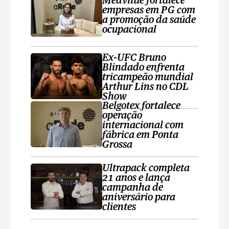
Medvitae fortalece
empresas em PG com
a promoção da saúde
ocupacional
Ex-UFC Bruno
Blindado enfrenta
tricampeão mundial
Arthur Lins no CDL
Show
Belgotex fortalece
operação
internacional com
fábrica em Ponta
Grossa
Ultrapack completa
21 anos e lança
campanha de
aniversário para
clientes