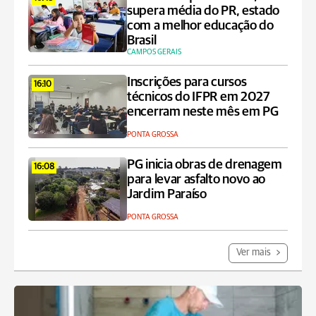
supera média do PR, estado
com a melhor educação do
Brasil
CAMPOS GERAIS
Inscrições para cursos
16:10
técnicos do IFPR em 2027
encerram neste mês em PG
PONTA GROSSA
PG inicia obras de drenagem
16:08
para levar asfalto novo ao
Jardim Paraíso
PONTA GROSSA
Ver mais