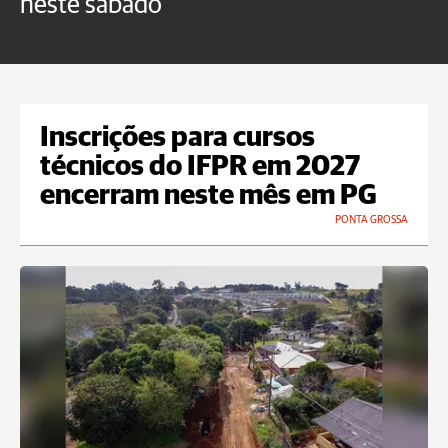
neste sábado
c
Inscrições para cursos
técnicos do IFPR em 2027
encerram neste mês em PG
PONTA GROSSA