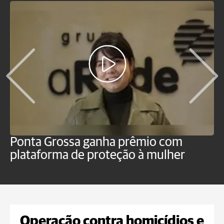
Ponta Grossa ganha prêmio com
M
plataforma de proteção à mulher
m
n
Operação contra homicídios e