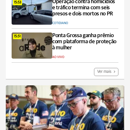
Operação contra homicídios
15:53
e tráfico termina com seis
presos e dois mortos no PR
COTIDIANO
Ponta Grossa ganha prêmio
15:51
com plataforma de proteção
à mulher
AO VIVO
Ver mais