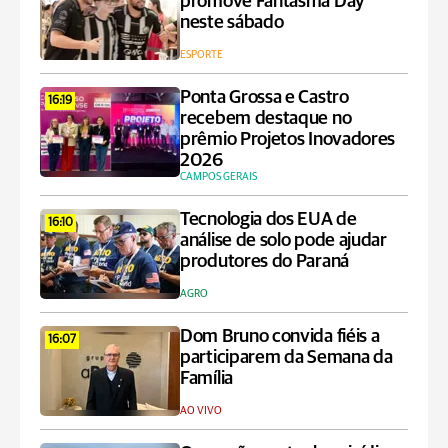
promove Fantasma Day
neste sábado
ESPORTE
Ponta Grossa e Castro
16:19
recebem destaque no
prêmio Projetos Inovadores
2026
CAMPOS GERAIS
Tecnologia dos EUA de
16:10
análise de solo pode ajudar
produtores do Paraná
AGRO
Dom Bruno convida fiéis a
16:07
participarem da Semana da
Família
AO VIVO