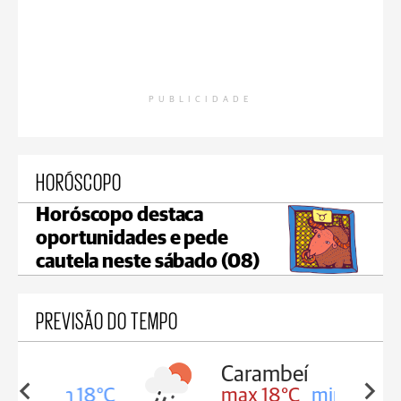
PUBLICIDADE
HORÓSCOPO
Horóscopo destaca
oportunidades e pede
cautela neste sábado (08)
PREVISÃO DO TEMPO
Carambeí
in 18°C
max 18°C
min 17°C