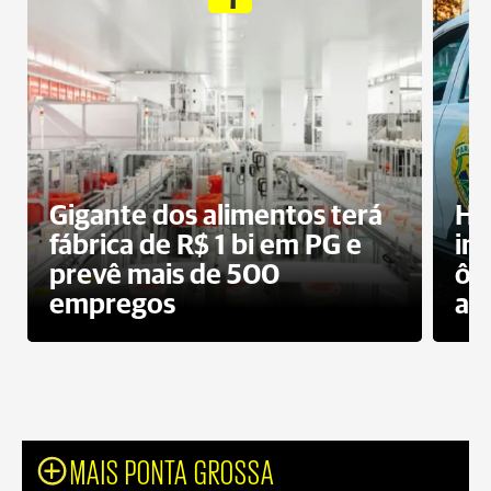
Gigante dos alimentos terá
Ho
fábrica de R$ 1 bi em PG e
im
prevê mais de 500
ôn
empregos
ac
MAIS PONTA GROSSA