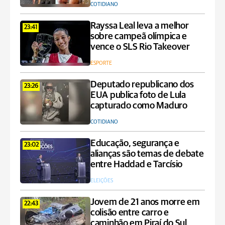
COTIDIANO
Rayssa Leal leva a melhor
23:41
sobre campeã olímpica e
vence o SLS Rio Takeover
ESPORTE
Deputado republicano dos
23:26
EUA publica foto de Lula
capturado como Maduro
COTIDIANO
Educação, segurança e
23:02
alianças são temas de debate
entre Haddad e Tarcísio
ELEIÇÕES
Jovem de 21 anos morre em
22:43
colisão entre carro e
caminhão em Piraí do Sul