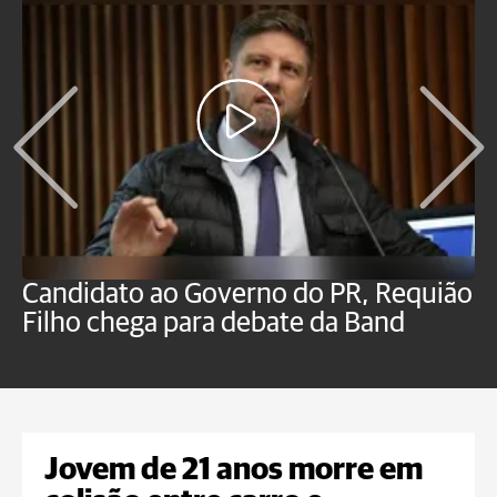
Candidato ao Governo do PR, Requião
S
Filho chega para debate da Band
p
B
Jovem de 21 anos morre em