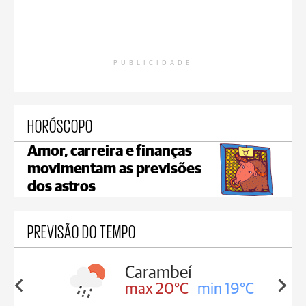
PUBLICIDADE
HORÓSCOPO
Amor, carreira e finanças
movimentam as previsões
dos astros
PREVISÃO DO TEMPO
Carambeí
in 19°C
max 20°C
min 19°C