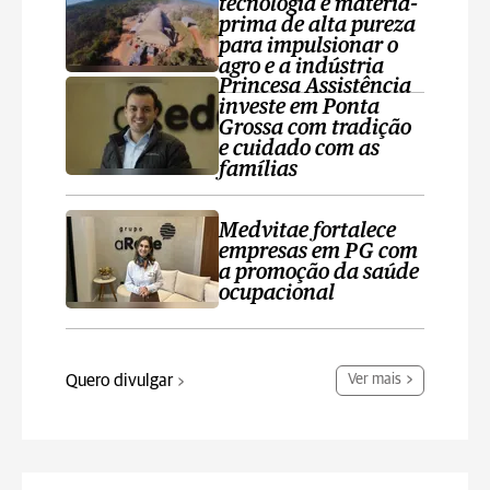
tecnologia e matéria-
prima de alta pureza
para impulsionar o
agro e a indústria
Princesa Assistência
investe em Ponta
Grossa com tradição
e cuidado com as
famílias
Medvitae fortalece
empresas em PG com
a promoção da saúde
ocupacional
Quero divulgar
Ver mais