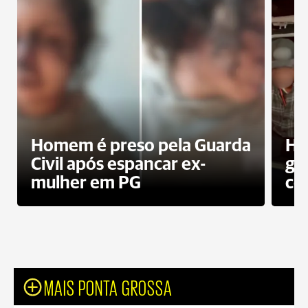
Homem é preso pela Guarda
Ho
Civil após espancar ex-
gr
mulher em PG
co
MAIS PONTA GROSSA