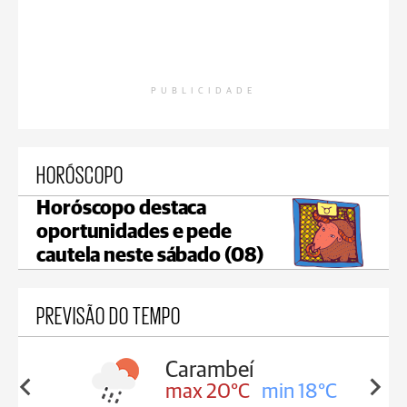
PUBLICIDADE
HORÓSCOPO
Horóscopo destaca
oportunidades e pede
cautela neste sábado (08)
PREVISÃO DO TEMPO
Carambeí
in 18°C
max 20°C
min 18°C