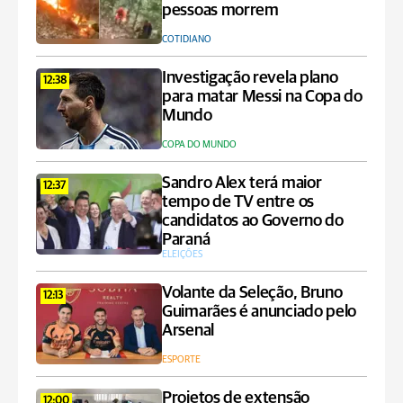
pessoas morrem
COTIDIANO
Investigação revela plano
12:38
para matar Messi na Copa do
Mundo
COPA DO MUNDO
Sandro Alex terá maior
12:37
tempo de TV entre os
candidatos ao Governo do
Paraná
ELEIÇÕES
Volante da Seleção, Bruno
12:13
Guimarães é anunciado pelo
Arsenal
ESPORTE
Projetos de extensão
12:00