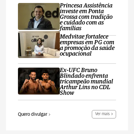
Princesa Assistência
investe em Ponta
Grossa com tradição
e cuidado com as
famílias
Medvitae fortalece
empresas em PG com
a promoção da saúde
ocupacional
Ex-UFC Bruno
Blindado enfrenta
tricampeão mundial
Arthur Lins no CDL
Show
Quero divulgar
Ver mais