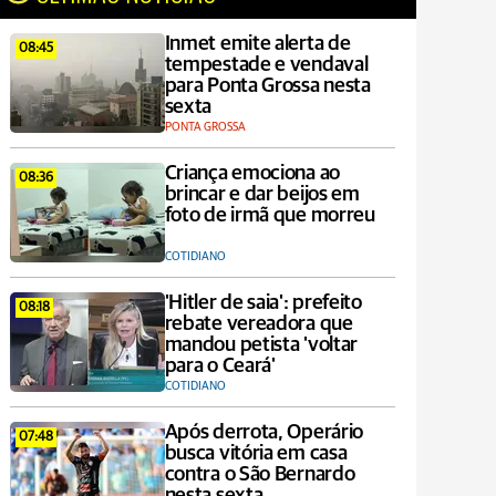
Inmet emite alerta de
08:45
tempestade e vendaval
para Ponta Grossa nesta
sexta
PONTA GROSSA
Criança emociona ao
08:36
brincar e dar beijos em
foto de irmã que morreu
COTIDIANO
'Hitler de saia': prefeito
08:18
rebate vereadora que
mandou petista 'voltar
para o Ceará'
COTIDIANO
Após derrota, Operário
07:48
busca vitória em casa
contra o São Bernardo
nesta sexta