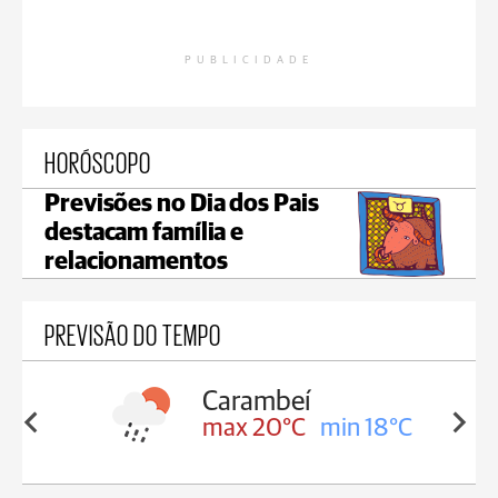
PUBLICIDADE
HORÓSCOPO
Previsões no Dia dos Pais
destacam família e
relacionamentos
PREVISÃO DO TEMPO
Carambeí
in 18°C
max 20°C
min 18°C