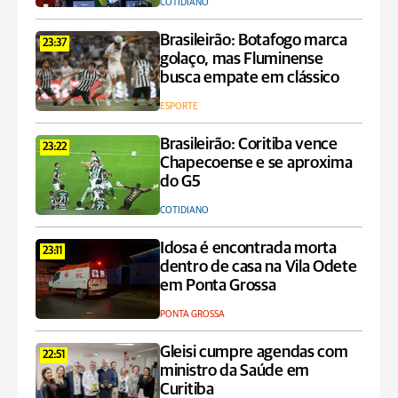
COTIDIANO
Brasileirão: Botafogo marca
23:37
golaço, mas Fluminense
busca empate em clássico
ESPORTE
Brasileirão: Coritiba vence
23:22
Chapecoense e se aproxima
do G5
COTIDIANO
Idosa é encontrada morta
23:11
dentro de casa na Vila Odete
em Ponta Grossa
PONTA GROSSA
Gleisi cumpre agendas com
22:51
ministro da Saúde em
Curitiba