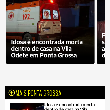
Pr
Idosa é encontrada morta
sec
dentro de casa na Vila
ap
Odete em Ponta Grossa
do
MAIS PONTA GROSSA
Idosa é encontrada morta
dentro de casa na Vila