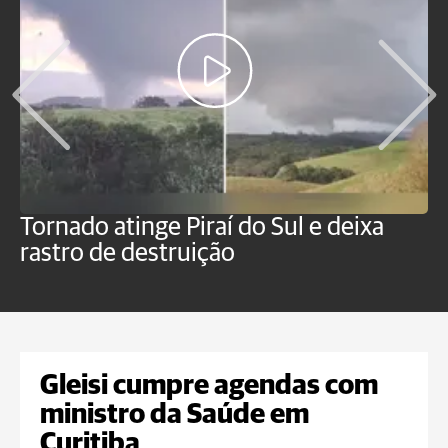
Tornado atinge Piraí do Sul e deixa
H
rastro de destruição
C
m
Gleisi cumpre agendas com
ministro da Saúde em
Curitiba