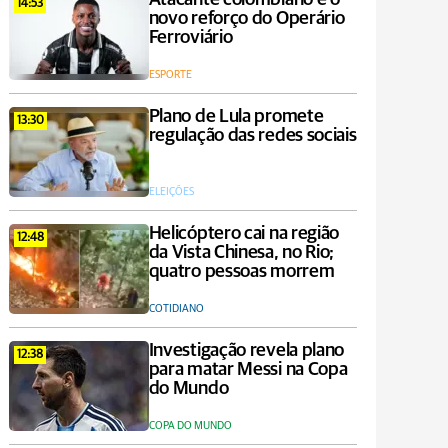
14:53
novo reforço do Operário
Ferroviário
ESPORTE
Plano de Lula promete
13:30
regulação das redes sociais
ELEIÇÕES
Helicóptero cai na região
12:48
da Vista Chinesa, no Rio;
quatro pessoas morrem
COTIDIANO
Investigação revela plano
12:38
para matar Messi na Copa
do Mundo
COPA DO MUNDO