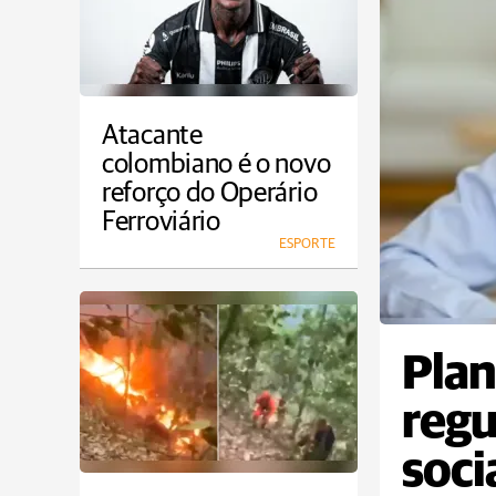
Atacante
colombiano é o novo
reforço do Operário
Ferroviário
ESPORTE
Plan
regu
soci