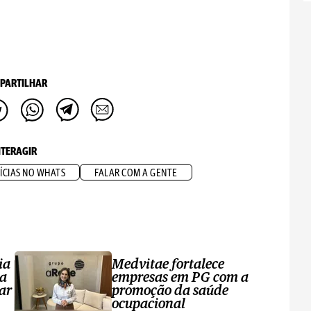
PARTILHAR
NTERAGIR
ÍCIAS NO WHATS
FALAR COM A GENTE
ia
Medvitae fortalece
ta
empresas em PG com a
ar
promoção da saúde
ocupacional