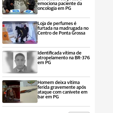
emociona paciente da
oncologia em PG
Loja de perfumes é
furtada na madrugada no
Centro de Ponta Grossa
Identificada vítima de
atropelamento na BR-376
em PG
Homem deixa vítima
ferida gravemente após
ataque com canivete em
bar em PG