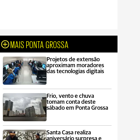
MAIS PONTA GROSSA
Projetos de extensão
aproximam moradores
das tecnologias digitais
Frio, vento e chuva
tomam conta deste
sábado em Ponta Grossa
Santa Casa realiza
aniversário surpresa e