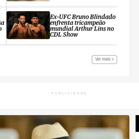
Ex-UFC Bruno Blindado
sa
enfrenta tricampeão
o
mundial Arthur Lins no
CDL Show
Ver mais
PUBLICIDADE