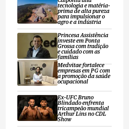
Calponta alia
tecnologia e matéria-
prima de alta pureza
para impulsionar o
agro e a indústria
Princesa Assistência
investe em Ponta
Grossa com tradição
e cuidado com as
famílias
Medvitae fortalece
empresas em PG com
a promoção da saúde
ocupacional
Ex-UFC Bruno
Blindado enfrenta
tricampeão mundial
Arthur Lins no CDL
Show