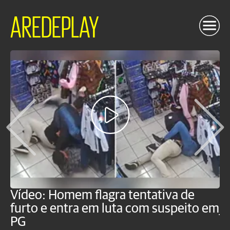
AREDEPLAY
Vídeo: Homem flagra tentativa de
B
furto e entra em luta com suspeito em
j
PG