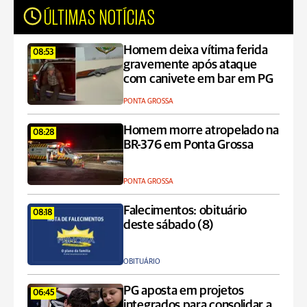
ÚLTIMAS NOTÍCIAS
Homem deixa vítima ferida
08:53
gravemente após ataque
com canivete em bar em PG
PONTA GROSSA
Homem morre atropelado na
08:28
BR-376 em Ponta Grossa
PONTA GROSSA
Falecimentos: obituário
08:18
deste sábado (8)
OBITUÁRIO
PG aposta em projetos
06:45
integrados para consolidar a