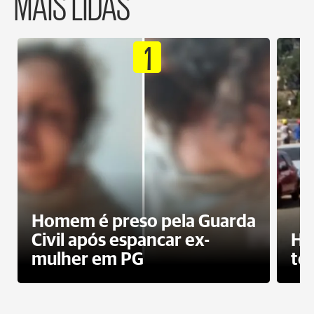
MAIS LIDAS
1
Homem é preso pela Guarda
Civil após espancar ex-
Ho
mulher em PG
te