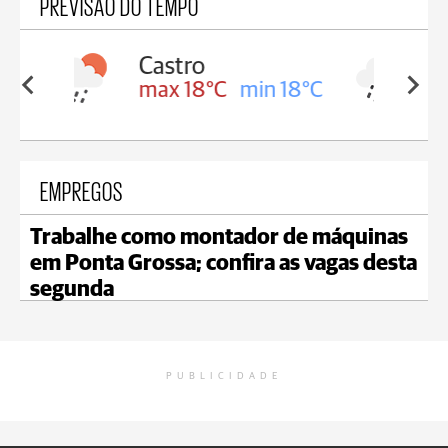
PREVISÃO DO TEMPO
Carambeí
in 18°C
max 18°C
min 17°C
EMPREGOS
Trabalhe como montador de máquinas
em Ponta Grossa; confira as vagas desta
segunda
PUBLICIDADE