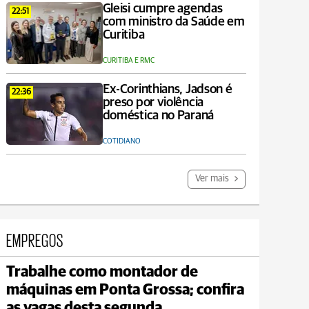
Gleisi cumpre agendas
22:51
com ministro da Saúde em
Curitiba
CURITIBA E RMC
Ex-Corinthians, Jadson é
22:36
preso por violência
doméstica no Paraná
COTIDIANO
Ver mais
EMPREGOS
Trabalhe como montador de
mbeí
Jaguariaí
máquinas em Ponta Grossa; confira
20°C
min 18°C
max 20°C
as vagas desta segunda