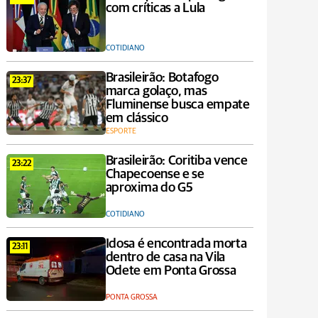
com críticas a Lula
COTIDIANO
Brasileirão: Botafogo
23:37
marca golaço, mas
Fluminense busca empate
em clássico
ESPORTE
Brasileirão: Coritiba vence
23:22
Chapecoense e se
aproxima do G5
COTIDIANO
Idosa é encontrada morta
23:11
dentro de casa na Vila
Odete em Ponta Grossa
PONTA GROSSA