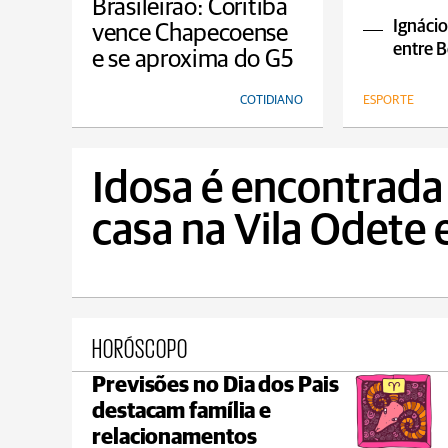
empa
Brasileirão: Coritiba
Ignácio
vence Chapecoense
entre B
e se aproxima do G5
COTIDIANO
ESPORTE
Idosa é encontrada
casa na Vila Odete
HORÓSCOPO
Previsões no Dia dos Pais
Ponta Grossa
destacam família e
max 20°C
min 18°C
relacionamentos