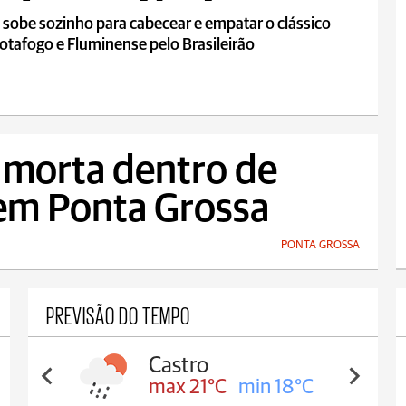
te em clássico
 sobe sozinho para cabecear e empatar o clássico
otafogo e Fluminense pelo Brasileirão
 morta dentro de
 em Ponta Grossa
PONTA GROSSA
PREVISÃO DO TEMPO
Castro
Cara
max 21°C
min 18°C
max 