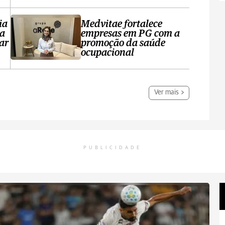
ia
Medvitae fortalece
ta
empresas em PG com a
ar
promoção da saúde
ocupacional
Ver mais
PUBLICIDADE