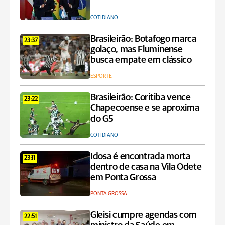
COTIDIANO
Brasileirão: Botafogo marca
23:37
golaço, mas Fluminense
busca empate em clássico
ESPORTE
Brasileirão: Coritiba vence
23:22
Chapecoense e se aproxima
do G5
COTIDIANO
Idosa é encontrada morta
23:11
dentro de casa na Vila Odete
em Ponta Grossa
PONTA GROSSA
Gleisi cumpre agendas com
22:51