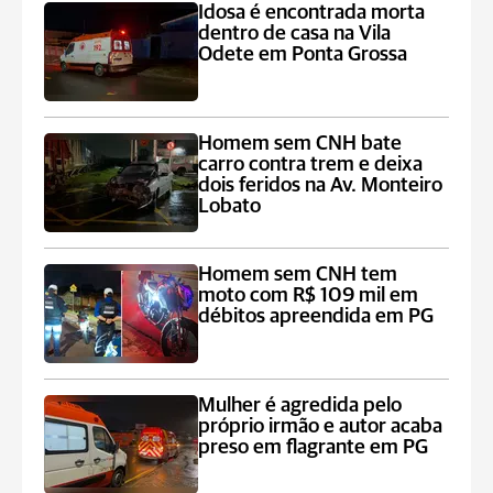
Idosa é encontrada morta
dentro de casa na Vila
Odete em Ponta Grossa
Homem sem CNH bate
carro contra trem e deixa
dois feridos na Av. Monteiro
Lobato
Homem sem CNH tem
moto com R$ 109 mil em
débitos apreendida em PG
Mulher é agredida pelo
próprio irmão e autor acaba
preso em flagrante em PG