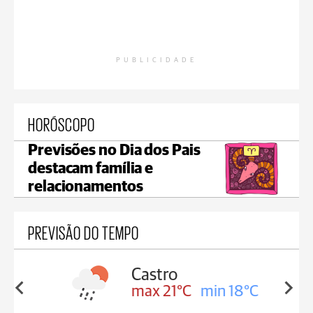
PUBLICIDADE
HORÓSCOPO
Previsões no Dia dos Pais
destacam família e
relacionamentos
PREVISÃO DO TEMPO
sa
Castro
in 18°C
max 21°C
min 18°C