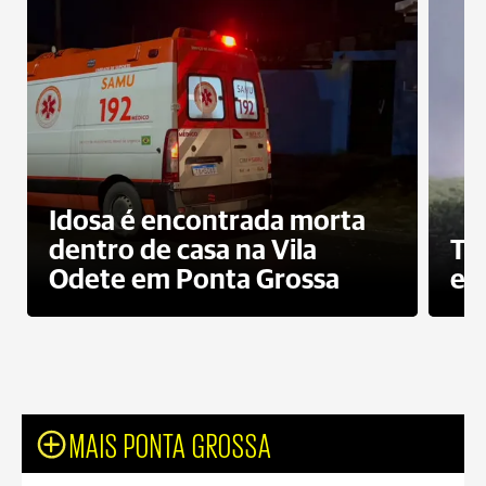
Idosa é encontrada morta
dentro de casa na Vila
To
Odete em Ponta Grossa
e 
MAIS PONTA GROSSA