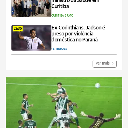
ministro da Saúde em
Curitiba
CURITIBA E RMC
Ex-Corinthians, Jadson é
22:36
preso por violência
doméstica no Paraná
COTIDIANO
Ver mais