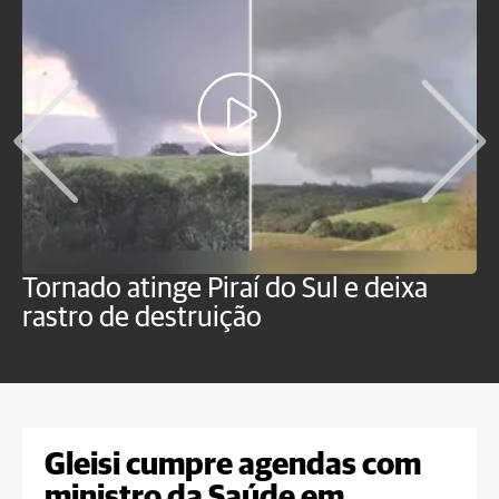
Tornado atinge Piraí do Sul e deixa
H
rastro de destruição
C
m
Gleisi cumpre agendas com
ministro da Saúde em