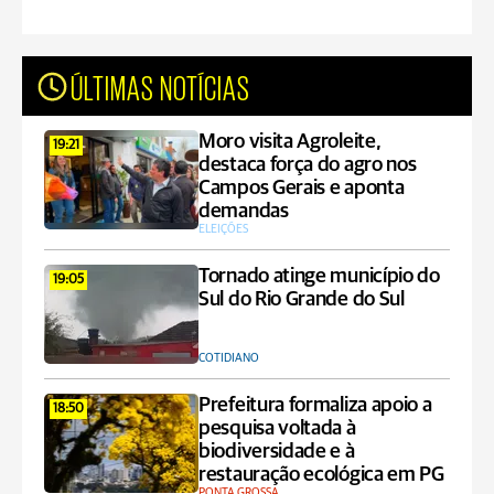
ÚLTIMAS NOTÍCIAS
Moro visita Agroleite,
19:21
destaca força do agro nos
Campos Gerais e aponta
demandas
ELEIÇÕES
Tornado atinge município do
19:05
Sul do Rio Grande do Sul
COTIDIANO
Prefeitura formaliza apoio a
18:50
pesquisa voltada à
biodiversidade e à
restauração ecológica em PG
PONTA GROSSA