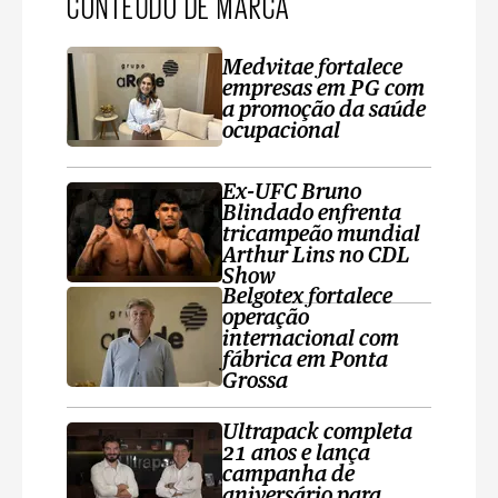
CONTEÚDO DE MARCA
Medvitae fortalece
empresas em PG com
a promoção da saúde
ocupacional
Ex-UFC Bruno
Blindado enfrenta
tricampeão mundial
Arthur Lins no CDL
Show
Belgotex fortalece
operação
internacional com
fábrica em Ponta
Grossa
Ultrapack completa
21 anos e lança
campanha de
aniversário para