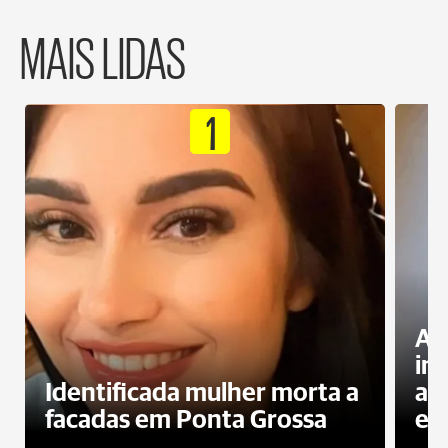
MAIS LIDAS
1
Al
in
Identificada mulher morta a
ag
facadas em Ponta Grossa
es