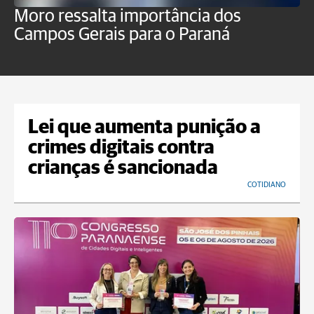
Moro ressalta importância dos
E
Campos Gerais para o Paraná
m
Lei que aumenta punição a
crimes digitais contra
crianças é sancionada
COTIDIANO