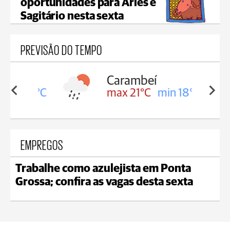
oportunidades para Áries e
Sagitário nesta sexta
PREVISÃO DO TEMPO
Carambeí
in 18°C
max 21°C
min 18°C
EMPREGOS
Trabalhe como azulejista em Ponta
Grossa; confira as vagas desta sexta