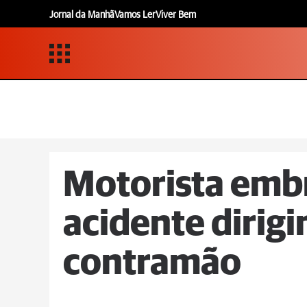
Jornal da Manhã
Vamos Ler
Viver Bem
Motorista emb
acidente dirig
contramão