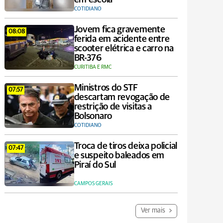
COTIDIANO
Jovem fica gravemente
08:08
ferida em acidente entre
scooter elétrica e carro na
BR-376
CURITIBA E RMC
Ministros do STF
07:57
descartam revogação de
restrição de visitas a
Bolsonaro
COTIDIANO
Troca de tiros deixa policial
07:47
e suspeito baleados em
Piraí do Sul
CAMPOS GERAIS
Ver mais