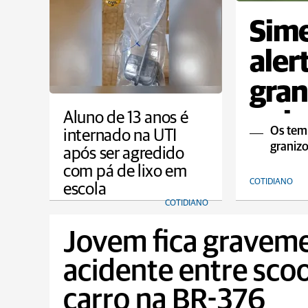
Sime
aler
gran
quin
Aluno de 13 anos é
Os tem
internado na UTI
graniz
após ser agredido
com pá de lixo em
COTIDIANO
escola
COTIDIANO
Jovem fica graveme
acidente entre scoo
carro na BR-376