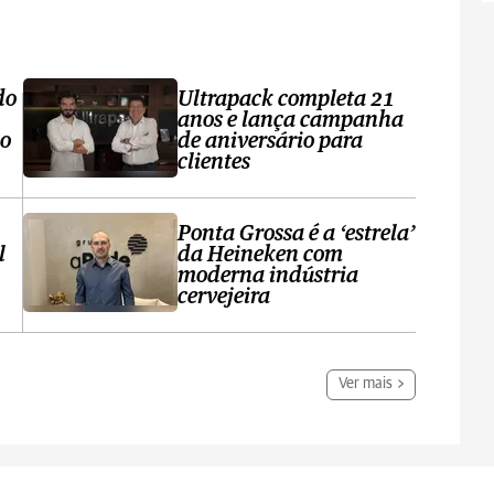
do
Ultrapack completa 21
anos e lança campanha
no
de aniversário para
clientes
Ponta Grossa é a ‘estrela’
l
da Heineken com
moderna indústria
cervejeira
Ver mais