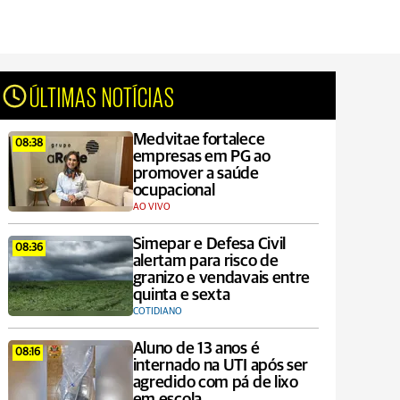
ÚLTIMAS NOTÍCIAS
Medvitae fortalece
08:38
empresas em PG ao
promover a saúde
ocupacional
AO VIVO
Simepar e Defesa Civil
08:36
alertam para risco de
granizo e vendavais entre
quinta e sexta
COTIDIANO
Aluno de 13 anos é
08:16
internado na UTI após ser
agredido com pá de lixo
em escola