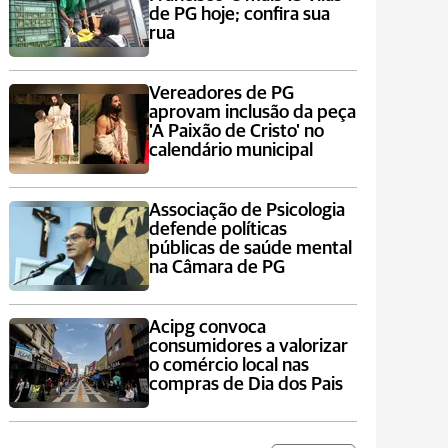
de PG hoje; confira sua
rua
Vereadores de PG
aprovam inclusão da peça
'A Paixão de Cristo' no
calendário municipal
Associação de Psicologia
defende políticas
públicas de saúde mental
na Câmara de PG
Acipg convoca
consumidores a valorizar
o comércio local nas
compras de Dia dos Pais