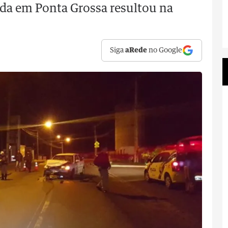
da em Ponta Grossa resultou na
Siga
aRede
no Google