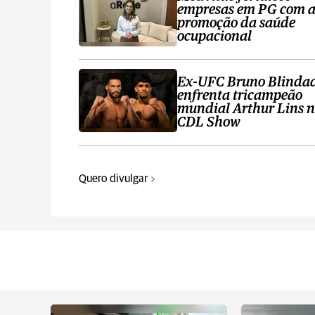
empresas em PG com 
promoção da saúde
ocupacional
Ex-UFC Bruno Blinda
enfrenta tricampeão
mundial Arthur Lins 
CDL Show
Quero divulgar