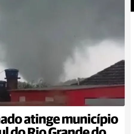
ado atinge município
ul do Rio Grande do