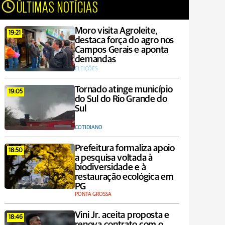
ÚLTIMAS NOTÍCIAS
Moro visita Agroleite,
19:21
destaca força do agro nos
Campos Gerais e aponta
demandas
ELEIÇÕES
Tornado atinge município
19:05
do Sul do Rio Grande do
Sul
COTIDIANO
Prefeitura formaliza apoio
18:50
a pesquisa voltada à
biodiversidade e à
restauração ecológica em
PG
PONTA GROSSA
Vini Jr. aceita proposta e
18:46
renova contrato com o