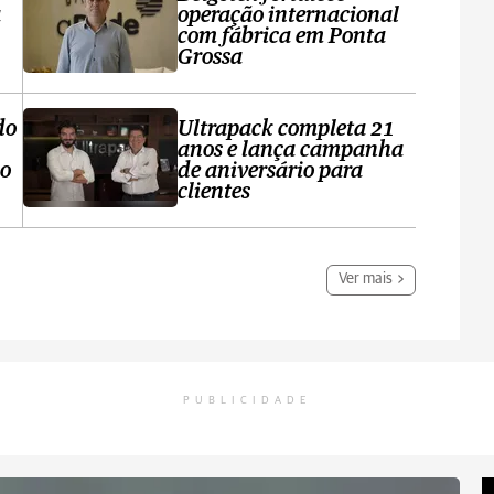
a
operação internacional
com fábrica em Ponta
Grossa
do
Ultrapack completa 21
anos e lança campanha
no
de aniversário para
clientes
Ver mais
PUBLICIDADE