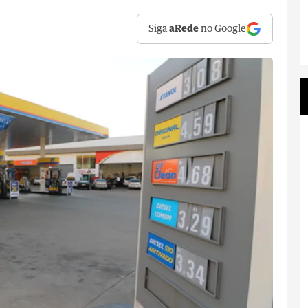
Siga
aRede
no Google