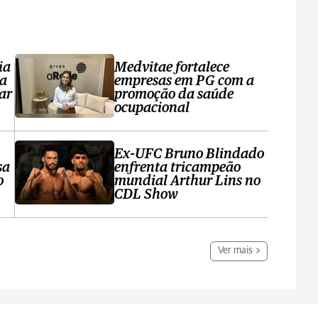
ia
Medvitae fortalece
ta
empresas em PG com a
ar
promoção da saúde
ocupacional
Ex-UFC Bruno Blindado
sa
enfrenta tricampeão
o
mundial Arthur Lins no
CDL Show
Ver mais