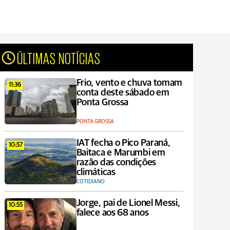
ÚLTIMAS NOTÍCIAS
Frio, vento e chuva tomam
11:36
conta deste sábado em
Ponta Grossa
PONTA GROSSA
IAT fecha o Pico Paraná,
10:57
Baitaca e Marumbi em
razão das condições
climáticas
COTIDIANO
Jorge, pai de Lionel Messi,
10:55
falece aos 68 anos