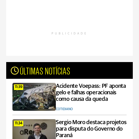
PUBLICIDADE
ÚLTIMAS NOTÍCIAS
Acidente Voepass: PF aponta
11:39
gelo e falhas operacionais
como causa da queda
COTIDIANO
Sergio Moro destaca projetos
11:34
para disputa do Governo do
Paraná