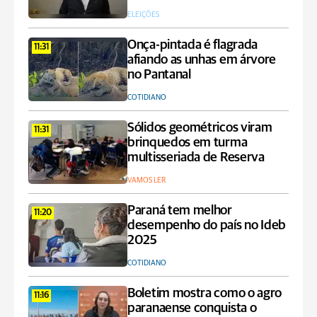
ELEIÇÕES
Onça-pintada é flagrada
11:31
afiando as unhas em árvore
no Pantanal
COTIDIANO
Sólidos geométricos viram
11:31
brinquedos em turma
multisseriada de Reserva
VAMOS LER
Paraná tem melhor
11:20
desempenho do país no Ideb
2025
COTIDIANO
Boletim mostra como o agro
11:16
paranaense conquista o