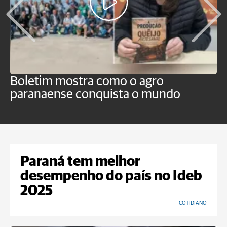
Boletim mostra como o agro
B
paranaense conquista o mundo
B
Paraná tem melhor
desempenho do país no Ideb
2025
COTIDIANO