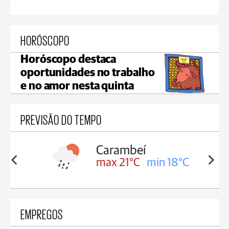
HORÓSCOPO
Horóscopo destaca
oportunidades no trabalho
e no amor nesta quinta
PREVISÃO DO TEMPO
Carambeí
in 18°C
max 21°C
min 18°C
EMPREGOS