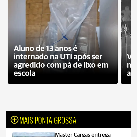
Aluno de 13 anos é
internado na UTI após ser
Ví
agredido com pá de lixo em
mo
escola
a 
MAIS PONTA GROSSA
Master Cargas entrega