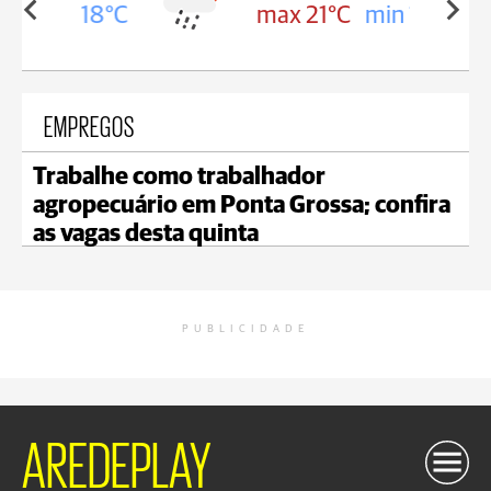
in 18°C
max 21°C
min 18°C
EMPREGOS
Trabalhe como trabalhador
agropecuário em Ponta Grossa; confira
as vagas desta quinta
PUBLICIDADE
AREDEPLAY