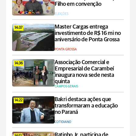
Filho em convenção
ELEIÇÕES
Master Cargas entrega
14:37
investimento de R$ 16 mi no
aniversário de Ponta Grossa
PONTA GROSSA
Associação Comercial e
14:36
Empresarial de Carambeí
inaugura nova sede nesta
quinta
CAMPOS GERAIS
Bakri destaca ações que
14:22
transformaram a educação
no Paraná
COTIDIANO
Ratinho Jr. participa de