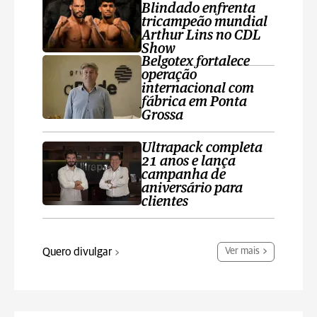
Blindado enfrenta
tricampeão mundial
Arthur Lins no CDL
Show
Belgotex fortalece
operação
internacional com
fábrica em Ponta
Grossa
Ultrapack completa
21 anos e lança
campanha de
aniversário para
clientes
Quero divulgar
Ver mais