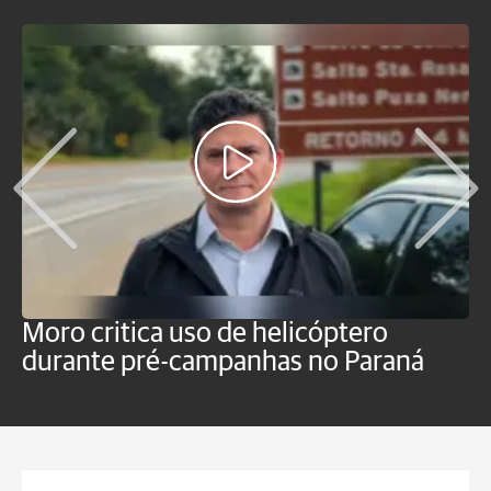
Moro critica uso de helicóptero
M
durante pré-campanhas no Paraná
s
d