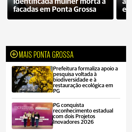
Identificada mulher morta a
ag
facadas em Ponta Grossa
es
MAIS PONTA GROSSA
Prefeitura formaliza apoio a
pesquisa voltada à
biodiversidade e à
restauração ecológica em
PG
PG conquista
reconhecimento estadual
com dois Projetos
Inovadores 2026