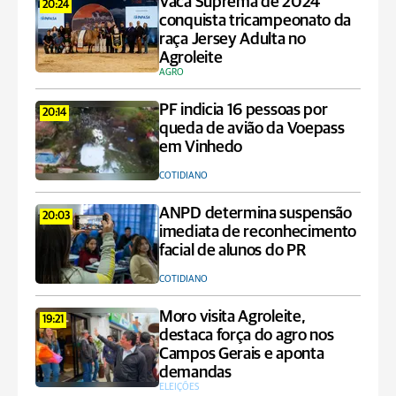
Vaca Suprema de 2024
20:24
conquista tricampeonato da
raça Jersey Adulta no
Agroleite
AGRO
PF indicia 16 pessoas por
20:14
queda de avião da Voepass
em Vinhedo
COTIDIANO
ANPD determina suspensão
20:03
imediata de reconhecimento
facial de alunos do PR
COTIDIANO
Moro visita Agroleite,
19:21
destaca força do agro nos
Campos Gerais e aponta
demandas
ELEIÇÕES