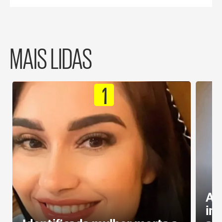
MAIS LIDAS
1
Al
in