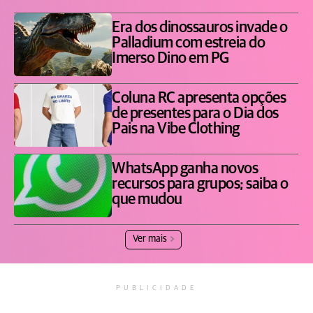
Era dos dinossauros invade o
Palladium com estreia do
Imerso Dino em PG
Coluna RC apresenta opções
de presentes para o Dia dos
Pais na Vibe Clothing
WhatsApp ganha novos
recursos para grupos; saiba o
que mudou
Ver mais
PUBLICIDADE