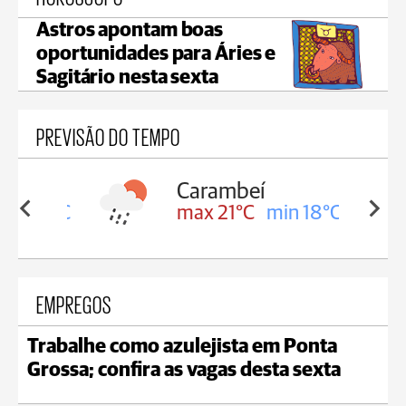
Astros apontam boas
oportunidades para Áries e
Sagitário nesta sexta
PREVISÃO DO TEMPO
Carambeí
in 18°C
max 21°C
min 18°C
EMPREGOS
Trabalhe como azulejista em Ponta
Grossa; confira as vagas desta sexta