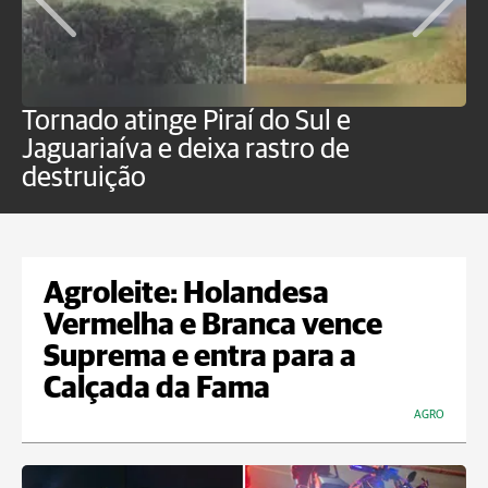
Tornado atinge Piraí do Sul e
H
Jaguariaíva e deixa rastro de
C
destruição
m
Agroleite: Holandesa
Vermelha e Branca vence
Suprema e entra para a
Calçada da Fama
AGRO