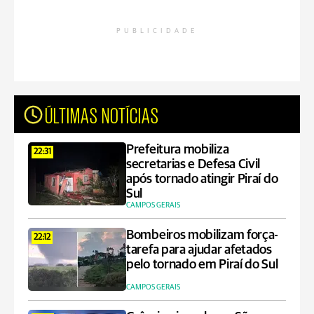
PUBLICIDADE
ÚLTIMAS NOTÍCIAS
Prefeitura mobiliza
22:31
secretarias e Defesa Civil
após tornado atingir Piraí do
Sul
CAMPOS GERAIS
Bombeiros mobilizam força-
22:12
tarefa para ajudar afetados
pelo tornado em Piraí do Sul
CAMPOS GERAIS