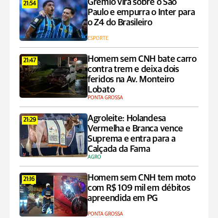
Grêmio vira sobre o São
21:54
Paulo e empurra o Inter para
o Z4 do Brasileiro
ESPORTE
Homem sem CNH bate carro
21:47
contra trem e deixa dois
feridos na Av. Monteiro
Lobato
PONTA GROSSA
Agroleite: Holandesa
21:29
Vermelha e Branca vence
Suprema e entra para a
Calçada da Fama
AGRO
Homem sem CNH tem moto
21:16
com R$ 109 mil em débitos
apreendida em PG
PONTA GROSSA