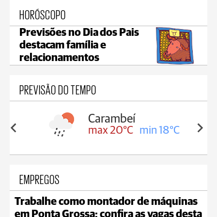
HORÓSCOPO
Previsões no Dia dos Pais
destacam família e
relacionamentos
PREVISÃO DO TEMPO
Carambeí
in 18°C
max 20°C
min 18°C
EMPREGOS
Trabalhe como montador de máquinas
em Ponta Grossa; confira as vagas desta