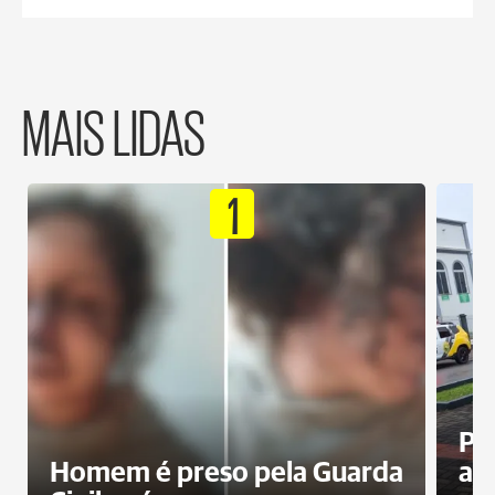
MAIS LIDAS
1
Pa
Homem é preso pela Guarda
ati