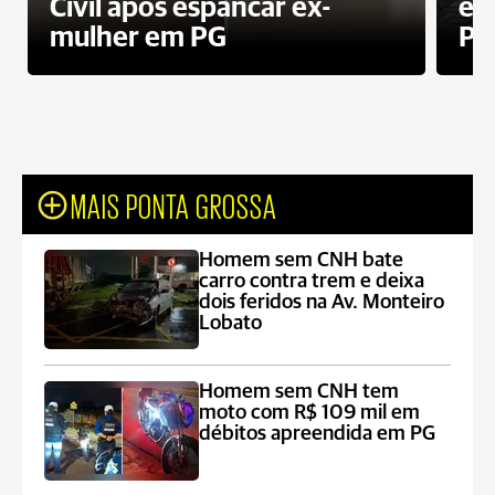
Civil após espancar ex-
en
mulher em PG
Pr
MAIS PONTA GROSSA
Homem sem CNH bate
carro contra trem e deixa
dois feridos na Av. Monteiro
Lobato
Homem sem CNH tem
moto com R$ 109 mil em
débitos apreendida em PG