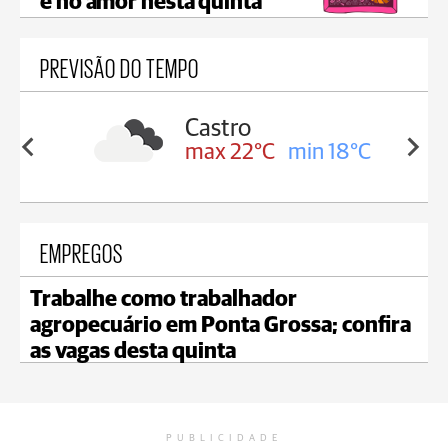
e no amor nesta quinta
PREVISÃO DO TEMPO
sa
Castro
in 18°C
max 22°C
min 18°C
EMPREGOS
Trabalhe como trabalhador
agropecuário em Ponta Grossa; confira
as vagas desta quinta
PUBLICIDADE