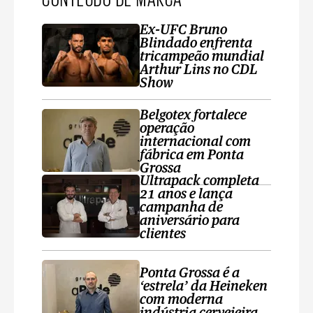
Ex-UFC Bruno
Blindado enfrenta
tricampeão mundial
Arthur Lins no CDL
Show
Belgotex fortalece
operação
internacional com
fábrica em Ponta
Grossa
Ultrapack completa
21 anos e lança
campanha de
aniversário para
clientes
Ponta Grossa é a
‘estrela’ da Heineken
com moderna