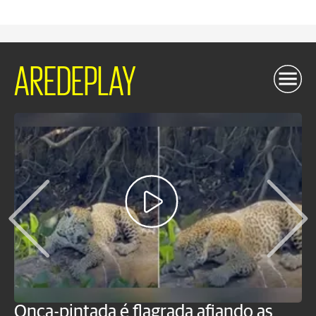
AREDEPLAY
Onça-pintada é flagrada afiando as
B