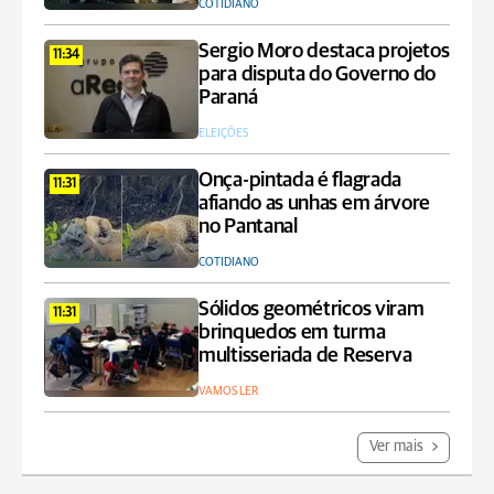
COTIDIANO
Sergio Moro destaca projetos
11:34
para disputa do Governo do
Paraná
ELEIÇÕES
Onça-pintada é flagrada
11:31
afiando as unhas em árvore
no Pantanal
COTIDIANO
Sólidos geométricos viram
11:31
brinquedos em turma
multisseriada de Reserva
VAMOS LER
Ver mais