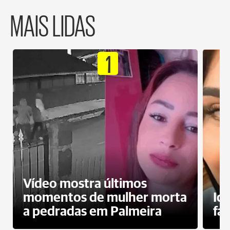
MAIS LIDAS
1
Vídeo mostra últimos
momentos de mulher morta
Id
a pedradas em Palmeira
fa