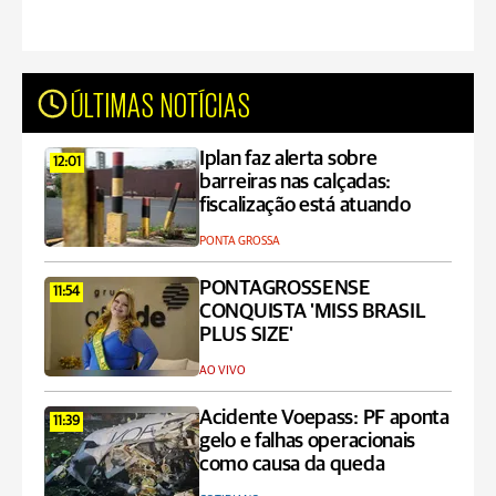
ÚLTIMAS NOTÍCIAS
Iplan faz alerta sobre
12:01
barreiras nas calçadas:
fiscalização está atuando
PONTA GROSSA
PONTAGROSSENSE
11:54
CONQUISTA 'MISS BRASIL
PLUS SIZE'
AO VIVO
Acidente Voepass: PF aponta
11:39
gelo e falhas operacionais
como causa da queda