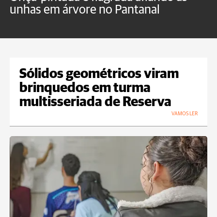
unhas em árvore no Pantanal
p
Sólidos geométricos viram
brinquedos em turma
multisseriada de Reserva
VAMOS LER