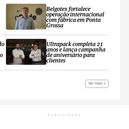
Belgotex fortalece
a
operação internacional
com fábrica em Ponta
Grossa
do
Ultrapack completa 21
anos e lança campanha
no
de aniversário para
clientes
Ver mais
PUBLICIDADE