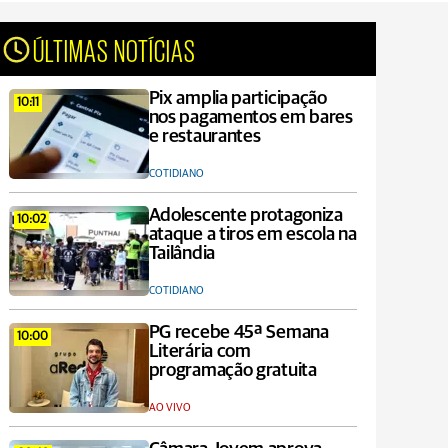
ÚLTIMAS NOTÍCIAS
Pix amplia participação
10:11
nos pagamentos em bares
e restaurantes
COTIDIANO
Adolescente protagoniza
10:02
ataque a tiros em escola na
Tailândia
COTIDIANO
PG recebe 45ª Semana
10:00
Literária com
programação gratuita
AO VIVO