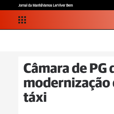
Jornal da Manhã
Vamos Ler
Viver Bem
Câmara de PG 
modernização 
táxi