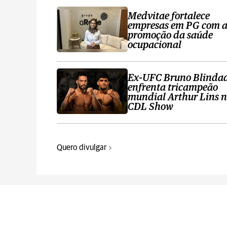
Medvitae fortalece
empresas em PG com 
promoção da saúde
ocupacional
Ex-UFC Bruno Blinda
enfrenta tricampeão
mundial Arthur Lins 
CDL Show
Quero divulgar