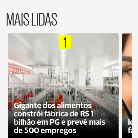
MAIS LIDAS
1
Gigante dos alimentos
constrói fábrica de RS 1
bilhão em PG e prevê mais
Id
de 500 empregos
fa