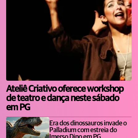
Ateliê Criativo oferece workshop
de teatro e dança neste sábado
em PG
Era dos dinossauros invade o
Palladium com estreia do
Imerso Dino em PG