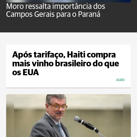
Moro ressalta importância dos
E
Campos Gerais para o Paraná
m
Após tarifaço, Haiti compra
mais vinho brasileiro do que
os EUA
AGRO