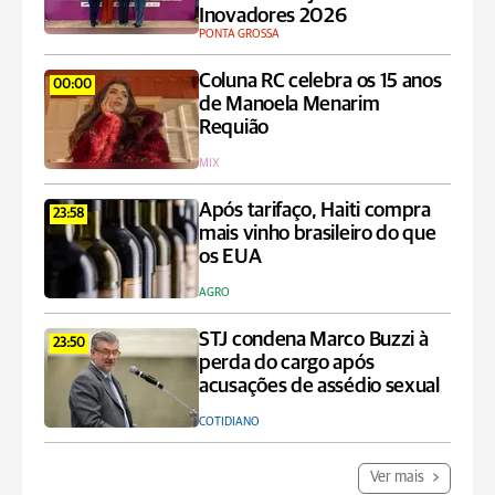
Inovadores 2026
PONTA GROSSA
Coluna RC celebra os 15 anos
00:00
de Manoela Menarim
Requião
MIX
Após tarifaço, Haiti compra
23:58
mais vinho brasileiro do que
os EUA
AGRO
STJ condena Marco Buzzi à
23:50
perda do cargo após
acusações de assédio sexual
COTIDIANO
Ver mais