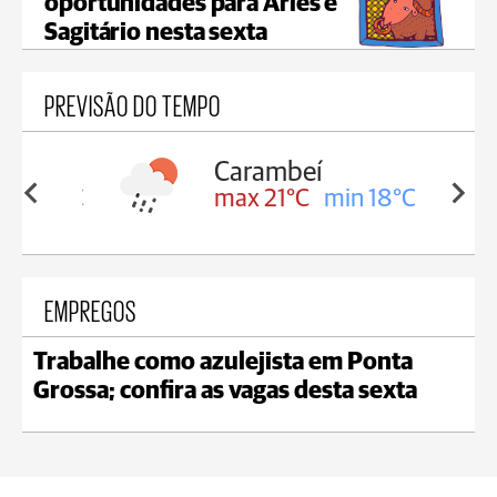
oportunidades para Áries e
Sagitário nesta sexta
PREVISÃO DO TEMPO
Carambeí
in 18°C
max 21°C
min 18°C
EMPREGOS
Trabalhe como azulejista em Ponta
Grossa; confira as vagas desta sexta