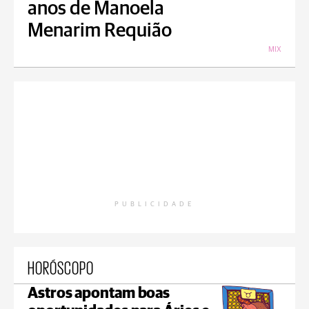
anos de Manoela
Menarim Requião
MIX
PUBLICIDADE
HORÓSCOPO
Astros apontam boas