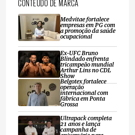
CONTEÚDO DE MARCA
Medvitae fortalece
empresas em PG com
a promoção da saúde
ocupacional
Ex-UFC Bruno
Blindado enfrenta
tricampeão mundial
Arthur Lins no CDL
Show
Belgotex fortalece
operação
internacional com
fábrica em Ponta
Grossa
Ultrapack completa
21 anos e lança
campanha de