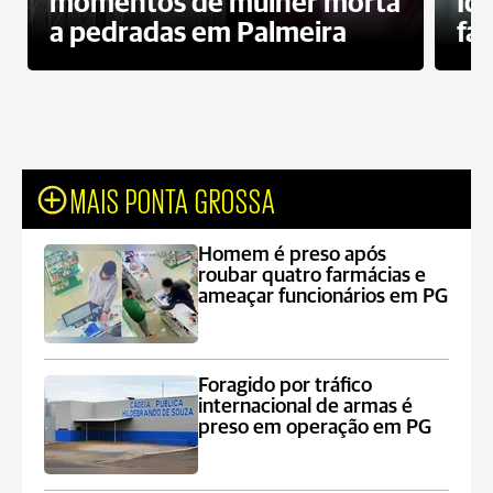
momentos de mulher morta
Id
a pedradas em Palmeira
fa
MAIS PONTA GROSSA
Homem é preso após
roubar quatro farmácias e
ameaçar funcionários em PG
Foragido por tráfico
internacional de armas é
preso em operação em PG