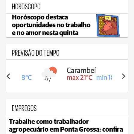
HORÓSCOPO
Horóscopo destaca
oportunidades no trabalho
e no amor nesta quinta
PREVISÃO DO TEMPO
Carambeí
in 18°C
max 21°C
min 18°C
EMPREGOS
Trabalhe como trabalhador
agropecuário em Ponta Grossa; confira