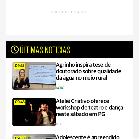
PUBLICIDADE
ÚLTIMAS NOTÍCIAS
Agrinho inspira tese de
09:55
doutorado sobre qualidade
da água no meio rural
AGRO
Ateliê Criativo oferece
09:43
workshop de teatro e dança
neste sábado em PG
MIX
Adolescente é apreendido
09:38