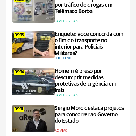
por tráfico de drogas em
Telêmaco Borba
CAMPOS GERAIS
Enquete: você concorda com
09:35
o fim do transporte no
interior para Policiais
Militares?
COTIDIANO
Homem é preso por
09:34
descumprir medidas
protetivas de urgência em
Irati
CAMPOS GERAIS
Sergio Moro destaca projetos
09:31
para concorrer ao Governo
do Estado
AO VIVO