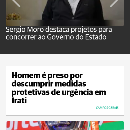
Sergio Moro destaca projetos para
M
concorrer ao Governo do Estado
a
Homem é preso por
descumprir medidas
protetivas de urgência em
Irati
CAMPOS GERAIS