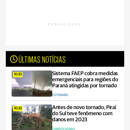
PUBLICIDADE
ÚLTIMAS NOTÍCIAS
Sistema FAEP cobra medidas
10:53
emergenciais para regiões do
Paraná atingidas por tornado
COTIDIANO
Antes de novo tornado, Piraí
10:32
do Sul teve fenômeno com
danos em 2023
CAMPOS GERAIS