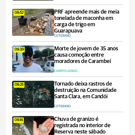
PRF apreende mais de meia
09:52
tonelada de maconha em
carga de trigo em
Guarapuava
COTIDIANO
Morte de jovem de 35 anos
09:39
causa comoção entre
moradores de Carambeí
CAMPOS GERAIS
Tornado deixa rastros de
09:25
destruição na Comunidade
Santa Clara, em Candói
COTIDIANO
Chuva de granizo é
09:16
registrada no interior de
Reserva neste sábado