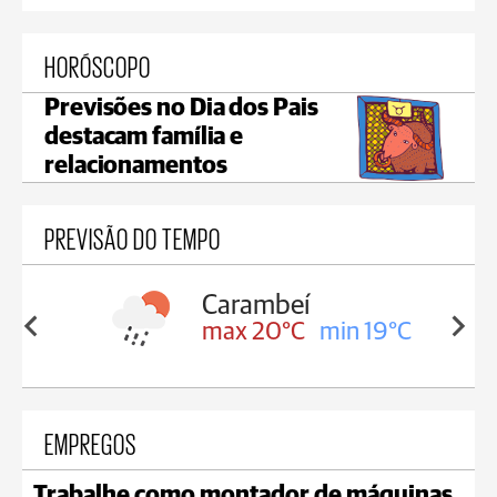
HORÓSCOPO
Previsões no Dia dos Pais
destacam família e
relacionamentos
PREVISÃO DO TEMPO
Carambeí
in 19°C
max 20°C
min 19°C
EMPREGOS
Trabalhe como montador de máquinas