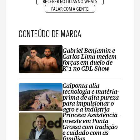
RECEBER NOTÍCIAS NO WHATS
FALAR COM A GENTE
CONTEÚDO DE MARCA
Gabriel Benjamin e
Carlos Lima medem
forças em duelo de
K’1 no CDL Show
Calponta alia
tecnologia e matéria-
prima de alta pureza
para impulsionar o
agro e a indústria
Princesa Assistência
investe em Ponta
Grossa com tradição
e cuidado com as
famílias