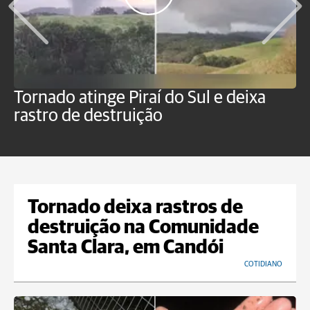
Tornado atinge Piraí do Sul e deixa
H
rastro de destruição
C
m
Tornado deixa rastros de
destruição na Comunidade
Santa Clara, em Candói
COTIDIANO