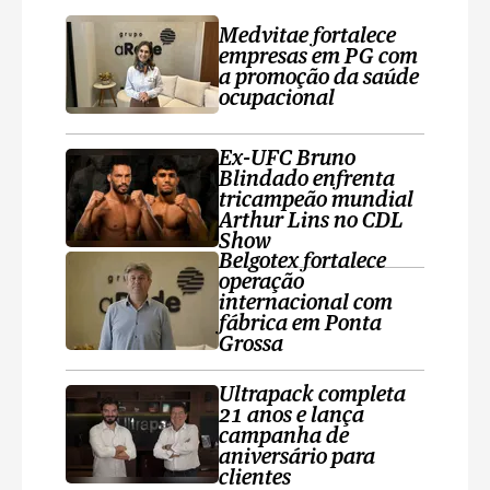
Medvitae fortalece
empresas em PG com
a promoção da saúde
ocupacional
Ex-UFC Bruno
Blindado enfrenta
tricampeão mundial
Arthur Lins no CDL
Show
Belgotex fortalece
operação
internacional com
fábrica em Ponta
Grossa
Ultrapack completa
21 anos e lança
campanha de
aniversário para
clientes