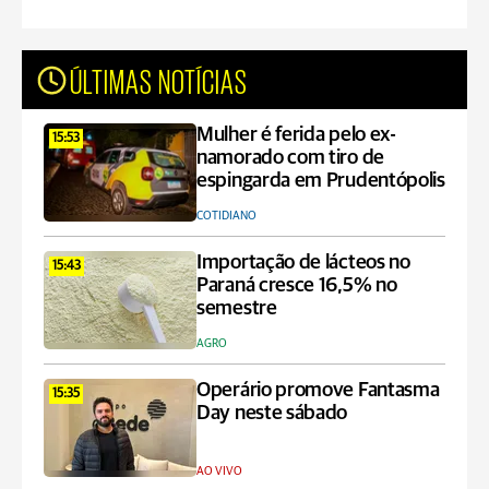
ÚLTIMAS NOTÍCIAS
Mulher é ferida pelo ex-
15:53
namorado com tiro de
espingarda em Prudentópolis
COTIDIANO
Importação de lácteos no
15:43
Paraná cresce 16,5% no
semestre
AGRO
Operário promove Fantasma
15:35
Day neste sábado
AO VIVO