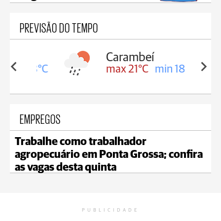
PREVISÃO DO TEMPO
Carambeí
in 18°C
max 21°C
min 18°C
EMPREGOS
Trabalhe como trabalhador
agropecuário em Ponta Grossa; confira
as vagas desta quinta
PUBLICIDADE