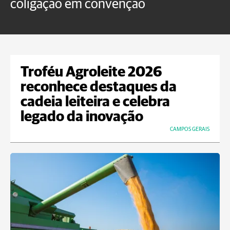
coligação em convenção
E
Troféu Agroleite 2026
reconhece destaques da
cadeia leiteira e celebra
legado da inovação
CAMPOS GERAIS