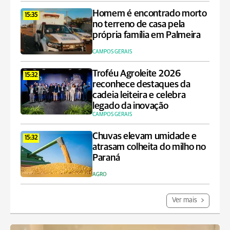
Homem é encontrado morto
15:35
no terreno de casa pela
própria família em Palmeira
CAMPOS GERAIS
Troféu Agroleite 2026
15:32
reconhece destaques da
cadeia leiteira e celebra
legado da inovação
CAMPOS GERAIS
Chuvas elevam umidade e
15:32
atrasam colheita do milho no
Paraná
AGRO
Ver mais