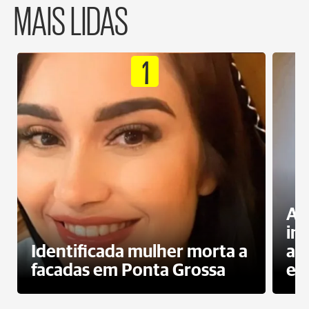
MAIS LIDAS
1
Al
in
Identificada mulher morta a
ag
facadas em Ponta Grossa
es