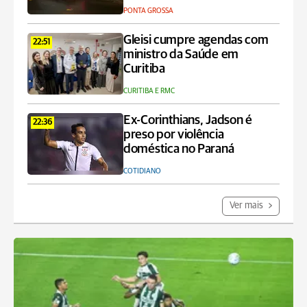
PONTA GROSSA
Gleisi cumpre agendas com
22:51
ministro da Saúde em
Curitiba
CURITIBA E RMC
Ex-Corinthians, Jadson é
22:36
preso por violência
doméstica no Paraná
COTIDIANO
Ver mais