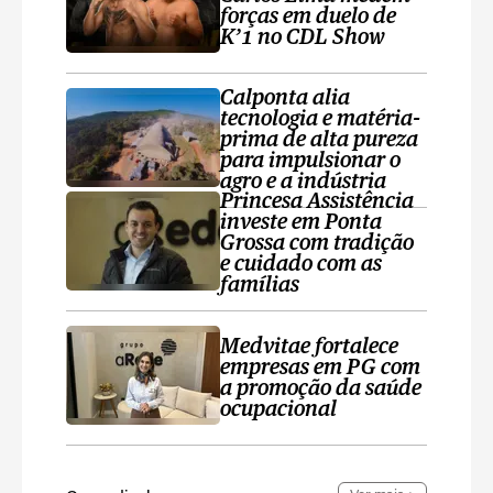
forças em duelo de
K’1 no CDL Show
Calponta alia
tecnologia e matéria-
prima de alta pureza
para impulsionar o
agro e a indústria
Princesa Assistência
investe em Ponta
Grossa com tradição
e cuidado com as
famílias
Medvitae fortalece
empresas em PG com
a promoção da saúde
ocupacional