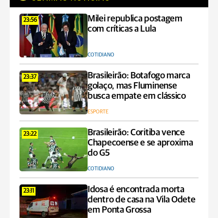
Milei republica postagem
23:56
com críticas a Lula
COTIDIANO
Brasileirão: Botafogo marca
23:37
golaço, mas Fluminense
busca empate em clássico
ESPORTE
Brasileirão: Coritiba vence
23:22
Chapecoense e se aproxima
do G5
COTIDIANO
Idosa é encontrada morta
23:11
dentro de casa na Vila Odete
em Ponta Grossa