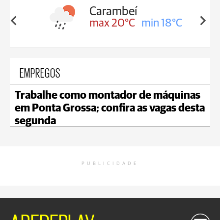
Carambeí
in 18°C
max 20°C
min 18°C
EMPREGOS
Trabalhe como montador de máquinas
em Ponta Grossa; confira as vagas desta
segunda
PUBLICIDADE