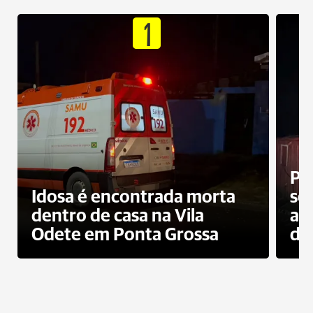
1
Pr
Idosa é encontrada morta
sec
dentro de casa na Vila
ap
Odete em Ponta Grossa
do