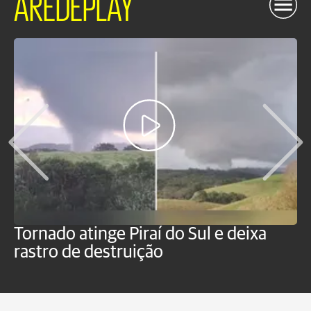
AREDEPLAY
Tornado atinge Piraí do Sul e deixa
H
rastro de destruição
C
m